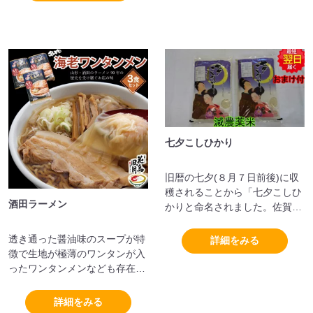
七夕こしひかり
旧暦の七夕(８月７日前後)に収
穫されることから「七夕こしひ
酒田ラーメン
かりと命名されました。佐賀県
内で一番最初に収穫されるお米
です。粘りも強く、甘みがあ
透き通った醤油味のスープが特
詳細をみる
り、お米が柔らかいのが特徴で
徴で生地が極薄のワンタンが入
す。
ったワンタンメンなども存在し
ています。
詳細をみる