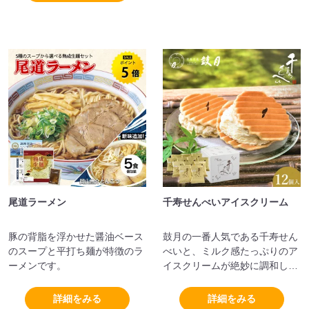
尾道ラーメン
千寿せんべいアイスクリーム
豚の背脂を浮かせた醤油ベース
鼓月の一番人気である千寿せん
のスープと平打ち麺が特徴のラ
べいと、ミルク感たっぷりのア
ーメンです。
イスクリームが絶妙に調和した
新しい千寿せんべいが誕生しま
した。口どけの良さとバニラの
詳細をみる
詳細をみる