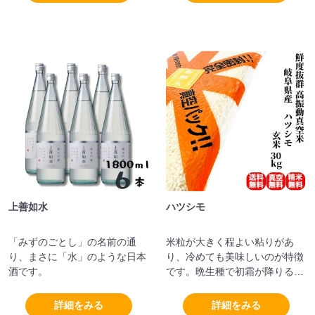
香りはそのままに、豊かなミル
クの風味が広がります。ひんや
り、しっとりとした美味しさが
楽しめます。
上善如水
ハツシモ
「みずのごとし」の名前の通
米粒が大きく程よい粘りがあ
り、まさに「水」のような日本
り、冷めても美味しいのが特徴
酒です。
です。晩生種で初霜が降りる季
節まで育てられることから「ハ
ツシモ」と名付けられました。
詳細をみる
詳細をみる