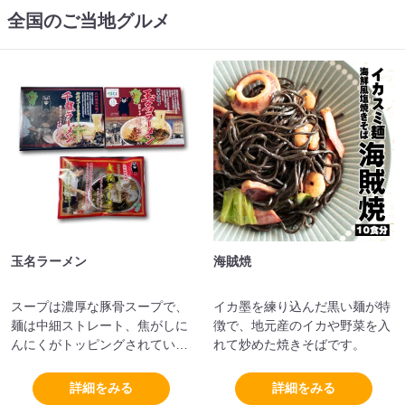
全国のご当地グルメ
玉名ラーメン
海賊焼
スープは濃厚な豚骨スープで、
イカ墨を練り込んだ黒い麺が特
麺は中細ストレート、焦がしに
徴で、地元産のイカや野菜を入
んにくがトッピングされている
れて炒めた焼きそばです。
のが特徴です。
詳細をみる
詳細をみる