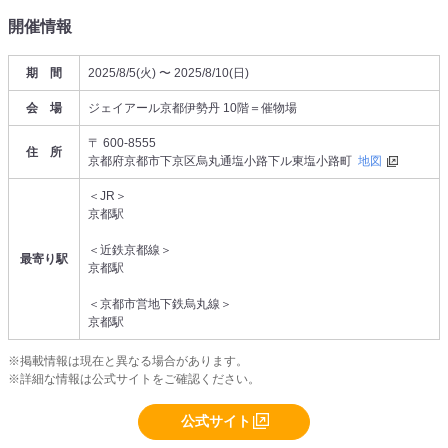
開催情報
期 間
2025/8/5(火) 〜 2025/8/10(日)
会 場
ジェイアール京都伊勢丹 10階＝催物場
〒 600-8555
住 所
京都府京都市下京区烏丸通塩小路下ル東塩小路町
地図
＜JR＞
京都駅
＜近鉄京都線＞
最寄り駅
京都駅
＜京都市営地下鉄烏丸線＞
京都駅
※掲載情報は現在と異なる場合があります。
※詳細な情報は公式サイトをご確認ください。
公式サイト