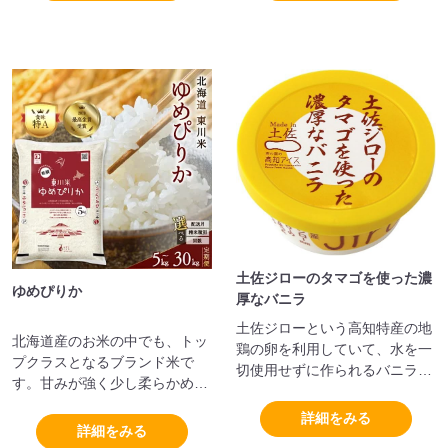
当たりがモチモチした食感が特
徴です。
土佐ジローのタマゴを使った濃
ゆめぴりか
厚なバニラ
土佐ジローという高知特産の地
北海道産のお米の中でも、トッ
鶏の卵を利用していて、水を一
プクラスとなるブランド米で
切使用せずに作られるバニラア
す。甘みが強く少し柔らかめで
イスで濃厚なミルク風味のアイ
もっちりした食感が特徴です。
スです。
詳細をみる
詳細をみる