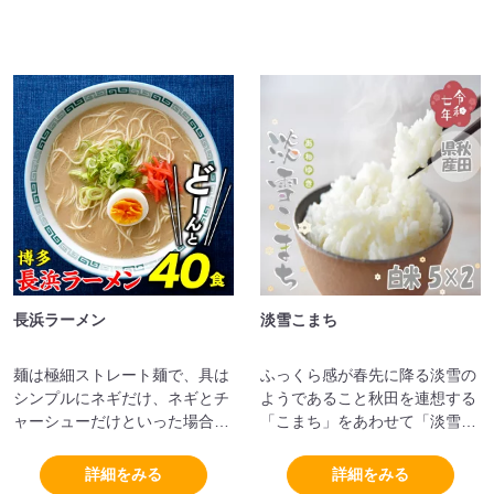
長浜ラーメン
淡雪こまち
麺は極細ストレート麺で、具は
ふっくら感が春先に降る淡雪の
シンプルにネギだけ、ネギとチ
ようであること秋田を連想する
ャーシューだけといった場合が
「こまち」をあわせて「淡雪こ
多いのも特徴です。
まち」と命名されました。もち
米とうるち米の中間の性質をも
詳細をみる
詳細をみる
っており、ごはんは粘り強く口