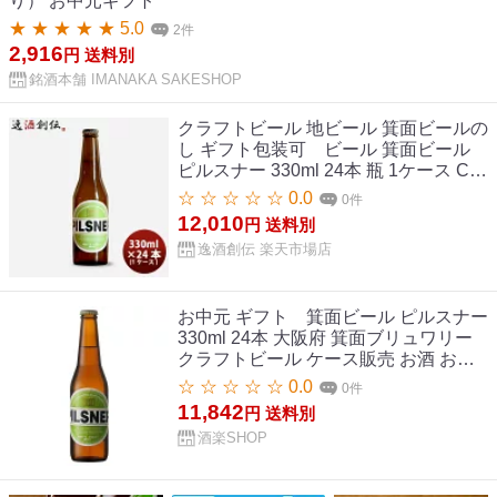
り） お中元ギフト
★ ★ ★ ★ ★ 5.0
2件
2,916
円
送料別
銘酒本舗 IMANAKA SAKESHOP
クラフトビール 地ビール 箕面ビールの
し ギフト包装可 ビール 箕面ビール
ピルスナー 330ml 24本 瓶 1ケース CL
父親 誕生日 プレゼント お酒 父の日 お
☆ ☆ ☆ ☆ ☆ 0.0
0件
中元 夏ギフト 暑中見舞い
12,010
円
送料別
逸酒創伝 楽天市場店
お中元 ギフト 箕面ビール ピルスナー
330ml 24本 大阪府 箕面ブリュワリー
クラフトビール ケース販売 お酒 お中
元 プレゼント
☆ ☆ ☆ ☆ ☆ 0.0
0件
11,842
円
送料別
酒楽SHOP