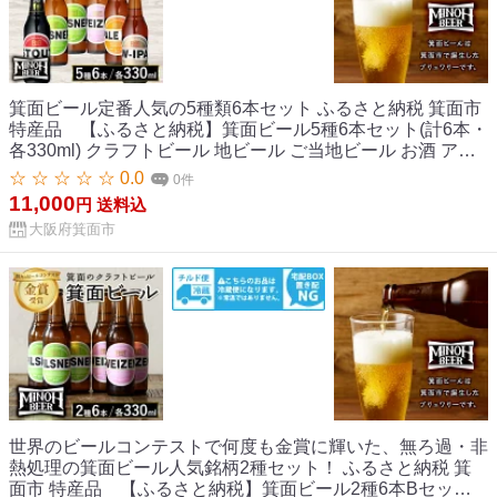
箕面ビール定番人気の5種類6本セット ふるさと納税 箕面市
特産品 【ふるさと納税】箕面ビール5種6本セット(計6本・
各330ml) クラフトビール 地ビール ご当地ビール お酒 アル
コール 家飲み 晩酌 お試し 飲み比べ ギフト プレゼント 贈り
☆ ☆ ☆ ☆ ☆ 0.0
0件
物 金賞 記念日 銘柄 ピルスナー スタウト ペールエール ヴァ
11,000
円
送料込
イツェン W-IPA 【m01-35】【箕面ビール】
大阪府箕面市
世界のビールコンテストで何度も金賞に輝いた、無ろ過・非
熱処理の箕面ビール人気銘柄2種セット！ ふるさと納税 箕
面市 特産品 【ふるさと納税】箕面ビール2種6本Bセット