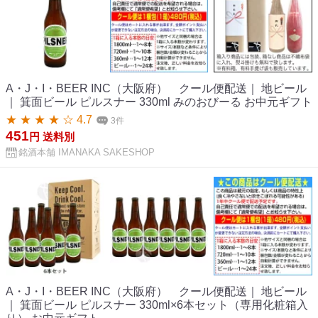
A・J・I・BEER INC（大阪府） クール便配送｜ 地ビール
｜ 箕面ビール ピルスナー 330ml みのおびーる お中元ギフト
★ ★ ★ ★ ☆ 4.7
3件
451
円
送料別
銘酒本舗 IMANAKA SAKESHOP
A・J・I・BEER INC（大阪府） クール便配送｜ 地ビール
｜ 箕面ビール ピルスナー 330ml×6本セット（専用化粧箱入