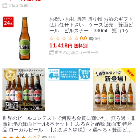
イツェン W-IPA 【m01-36】【箕面ビール】
大阪府箕面市
お祝い お礼 贈答 贈り物 お酒のギフト
はお任せ下さい ケース販売 箕面ビ
ール ピルスナー 330ml 瓶（1ケー
ス/24本）（要冷蔵） 贈り物 ギフト
☆ ☆ ☆ ☆ ☆ 0.0
0件
プレゼント お中元 夏ギフト 暑中見舞
11,418
円
送料別
い
世界のお酒ニューヨーク
世界のビールコンテストで何度も金賞に輝いた、無ろ過・非
熱処理の箕面ビール6本セット！ ふるさと納税 箕面市 特産
品 ローカルビール 【ふるさと納税】＜選べる＞箕面ビー
ルの飲み比べ定番セット(計6本・各330ml) クラフトビール
★ ★ ★ ★ ☆ 4.7
33件