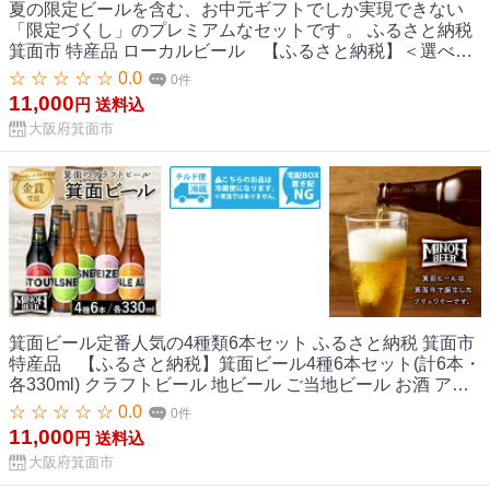
夏の限定ビールを含む、お中元ギフトでしか実現できない
「限定づくし」のプレミアムなセットです 。 ふるさと納税
箕面市 特産品 ローカルビール 【ふるさと納税】＜選べる
お中元ギフト＞お中元4種アソートセット(計6 or 12本・各
☆ ☆ ☆ ☆ ☆ 0.0
0件
330ml) クラフトビール 地ビール ご当地ビール 家飲み お中
11,000
円
送料込
元 プレゼント 金賞 銘柄 スタウト ペールエール ピルスナー
大阪府箕面市
ヴァイツェン IPA 猿山鹿男 パパざるラガー【m01-26】【箕
面ビール】
箕面ビール定番人気の4種類6本セット ふるさと納税 箕面市
特産品 【ふるさと納税】箕面ビール4種6本セット(計6本・
各330ml) クラフトビール 地ビール ご当地ビール お酒 アル
コール 家飲み 晩酌 お試し 飲み比べ ギフト プレゼント 贈り
☆ ☆ ☆ ☆ ☆ 0.0
0件
物 金賞 記念日 銘柄 ピルスナー スタウト ペールエール ヴァ
11,000
円
送料込
イツェン 【m01-34】【箕面ビール】
大阪府箕面市