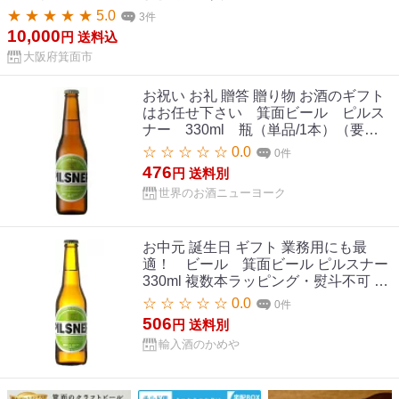
(計6本・各330ml) クラフトビール 地ビール ご当地ビール お
★ ★ ★ ★ ★ 5.0
3件
酒 アルコール 家飲み 晩酌 お試し 飲み比べ ギフト プレゼン
10,000
円
送料込
ト 贈り物 金賞 誕生日 記念日 銘柄 ピルスナー ヴァイツェン
大阪府箕面市
【m01-11】【箕面ビール】
お祝い お礼 贈答 贈り物 お酒のギフト
はお任せ下さい 箕面ビール ピルス
ナー 330ml 瓶（単品/1本）（要冷
蔵） 贈り物 ギフト プレゼント お中
☆ ☆ ☆ ☆ ☆ 0.0
0件
元 夏ギフト 暑中見舞い
476
円
送料別
世界のお酒ニューヨーク
お中元 誕生日 ギフト 業務用にも最
適！ ビール 箕面ビール ピルスナー
330ml 複数本ラッピング・熨斗不可 ク
ール便 (03781)(ca) 大阪府 beer(66-7)
☆ ☆ ☆ ☆ ☆ 0.0
0件
506
円
送料別
輸入酒のかめや