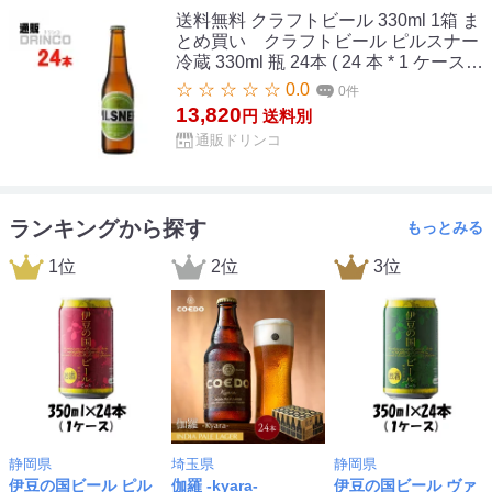
送料無料 クラフトビール 330ml 1箱 ま
とめ買い クラフトビール ピルスナー
冷蔵 330ml 瓶 24本 ( 24 本 * 1 ケース )
箕面ビール 【送料無料 北海道・沖縄・
☆ ☆ ☆ ☆ ☆ 0.0
0件
東北 別途加算】 [地ビール ギフト プレ
13,820
円
送料別
ゼント 父の日ギフト 父の日 お酒 酒 お
通販ドリンコ
中元 御中元 お歳暮 御歳暮 お年賀 御年
賀 敬老の日 母の日]
ランキングから探す
もっとみる
1位
2位
3位
静岡県
埼玉県
静岡県
伊豆の国ビール ピル
伽羅 -kyara-
伊豆の国ビール ヴァ