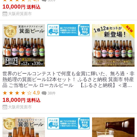
地ビール ご当地ビール 家飲み おうち飲み お試し プレゼン
10,000
円
送料込
ト 金賞 銘柄 スタウト ペールエール ピルスナー ヴァイツェ
大阪府箕面市
ン IPA【m01-06】【箕面ビール】
世界のビールコンテストで何度も金賞に輝いた、無ろ過・非
熱処理の箕面ビール12本セット！ ふるさと納税 箕面市 特産
品 ご当地ビール ローカルビール 【ふるさと納税】＜選べ
る＞箕面ビールのおすすめセレクトと定番セット(計12本・
★ ★ ★ ★ ☆ 4.9
38件
各330ml) クラフトビール 地ビール ご当地ビール 飲み比べ
18,000
円
送料込
家飲み おうち飲み お試し プレゼント 金賞 銘柄 スタウト ペ
大阪府箕面市
ールエール ピルスナー ヴァイツェン IPA【m01-10】【箕面
ビール】