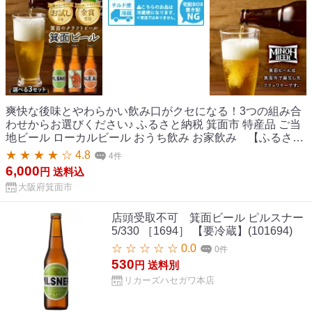
爽快な後味とやわらかい飲み口がクセになる！3つの組み合
わせからお選びください♪ ふるさと納税 箕面市 特産品 ご当
地ビール ローカルビール おうち飲み お家飲み 【ふるさと
納税】＜選べる3セット＞お試し！箕面ビール3本セット
★ ★ ★ ★ ☆ 4.8
4件
(330ml×3本) クラフトビール 地ビール ご当地ビール 家飲み
6,000
円
送料込
おうち飲み お試し 飲み比べ ギフト 金賞 おしゃれ クラフト
大阪府箕面市
誕生日 スタウト ペールエール ピルスナー IPA【m01-14】
【箕面ビール】
店頭受取不可 箕面ビール ピルスナー
5/330 ［1694］ 【要冷蔵】(101694)
☆ ☆ ☆ ☆ ☆ 0.0
0件
530
円
送料別
リカーズハセガワ本店