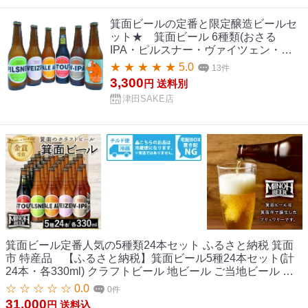
箕面ビールの定番と限定醸造ビールセ
ット★ 箕面ビール 6種類(おさる
IPA・ピルスナー・ヴァイツェン・ペ
ールエール・スタウト＆W-IPA) 330ml
★ ★ ★ ★ ★ 5.0
13件
飲み比べセット 【要冷蔵商品】【大
3,300
円
送料別
阪】【クラフトビール】
津田SAKE店
箕面ビール定番人気の5種類24本セット ふるさと納税 箕面
市 特産品 【ふるさと納税】箕面ビール5種24本セット(計
24本・各330ml) クラフトビール 地ビール ご当地ビール お
酒 アルコール 家飲み 晩酌 お試し 飲み比べ ギフト プレゼン
☆ ☆ ☆ ☆ ☆ 0.0
0件
ト 贈り物 金賞 銘柄 ピルスナー スタウト ペールエール ヴァ
31,000
円
送料込