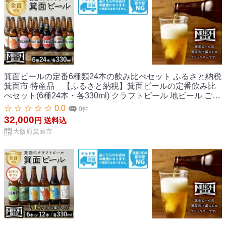
箕面ビールの定番6種類24本の飲み比べセット ふるさと納税
箕面市 特産品 【ふるさと納税】箕面ビールの定番飲み比
べセット(6種24本・各330ml) クラフトビール 地ビール ご当
地ビール 家飲み おうち飲み お試し プレゼント 金賞 銘柄 ス
☆ ☆ ☆ ☆ ☆ 0.0
0件
タウト ペールエール ピルスナー ヴァイツェン IPA 【m01-
32,000
円
送料込
28】【箕面ビール】
大阪府箕面市