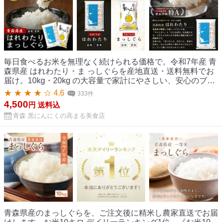
毎日食べるお米を無理なく続けられる価格で。令和7年産 青
森県産 はれわたり・ま っしぐらを産地直送・送料無料でお
届け。10kg・20kg の大容量で家計にやさしい、安心のブラ
ンド米です。 ＼数量限定SALE★10kg4,500円!!／ 米 令和7
★ ★ ★ ★ ☆ 4.6
333件
年産 はれわたり まっしぐら 10kg 20kg お米 白米 精米 玄米
4,500
円
送料込
青森県産 送料無料 10キロ 20キロ ブランド米 国産 産地直送
青森 黒にんにくの高まる美食店
産地精米
青森県産のまっしぐらを、ご注文後に精米し農家直送でお届