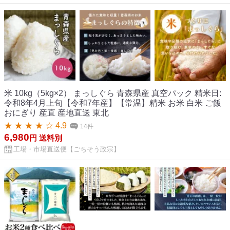
米 10kg（5kg×2） まっしぐら 青森県産 真空パック 精米日:
令和8年4月上旬【令和7年産】【常温】精米 お米 白米 ご飯
おにぎり 産直 産地直送 東北
★ ★ ★ ★ ☆ 4.9
14件
6,980
円
送料別
工場・市場直送便【ごちそう政宗】