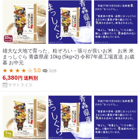
雄大な大地で育った、粒ぞろい・張りが良いお米 お米 米
まっしぐら 青森県産 10kg (5kg×2) 令和7年産工場直送 お歳
暮 お中元
★ ★ ★ ★ ☆ 5.0
31件
6,380
円
送料別
ヤマトライス