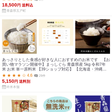
18,500
円
送料込
青森県五戸町
あっさりとした食感が好きな人におすすめのお米です 【お
買い物マラソン開催中】まっしぐら 青森県産 5kg 令和7年
米 お米 単一原料米 【39ショップ対応】 【北海道・沖縄
県・離島送料必要】【送料無料】
★ ★ ★ ★ ☆ 4.6
29件
5,150
円
送料別
吟米本舗