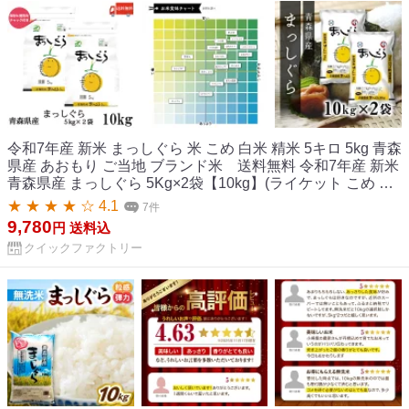
令和7年産 新米 まっしぐら 米 こめ 白米 精米 5キロ 5kg 青森
県産 あおもり ご当地 ブランド米 送料無料 令和7年産 新米
青森県産 まっしぐら 5Kg×2袋【10kg】(ライケット こめ 米)
【保存チャック付き】
★ ★ ★ ★ ☆ 4.1
7件
9,780
円
送料込
クイックファクトリー