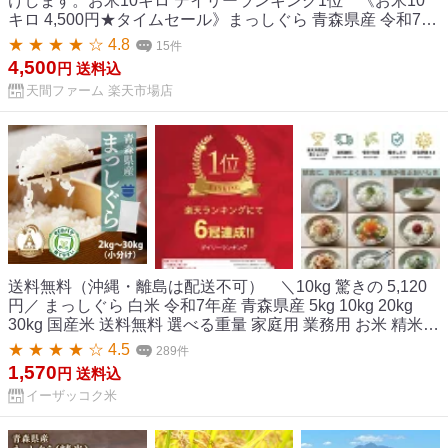
けします。お米10キロ デイリーランキング1位 《お米10
キロ 4,500円★タイムセール》まっしぐら 青森県産 令和7年
産 10kg 白米 精米 送料無料 国産 農家直送 一等米 お中元
★ ★ ★ ★ ☆ 4.8
15件
4,500
円
送料込
天間ファーム 楽天市場店
送料無料（沖縄・離島は配送不可） ＼10kg 驚きの 5,120
円／ まっしぐら 白米 令和7年産 青森県産 5kg 10kg 20kg
30kg 国産米 送料無料 選べる重量 家庭用 業務用 お米 精米
ごはん 人気 お買い得 5キロ 10キロ 20キロ 30キロ【まっし
★ ★ ★ ★ ☆ 4.5
289件
ぐら米】715 1742 3455 6756 10078
1,570
円
送料込
イーザッコク米