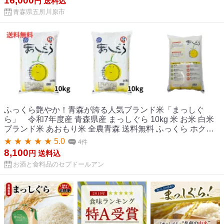
16,000
円
送料込
青森県五所川原市
ふっくら艶やか！青森が誇る人気ブランド米「まっしぐ
ら」 令和7年度産 青森県産 まっしぐら 10kg 米 お米 白米
ブランド米 あおもり米 全農青森 送料無料 ふっくら ホクホ
ク つややか 美味しい ごはん ライス
★ ★ ★ ★ ★ 5.0
4件
8,100
円
送料込
お酒と食料品のセプドールアン