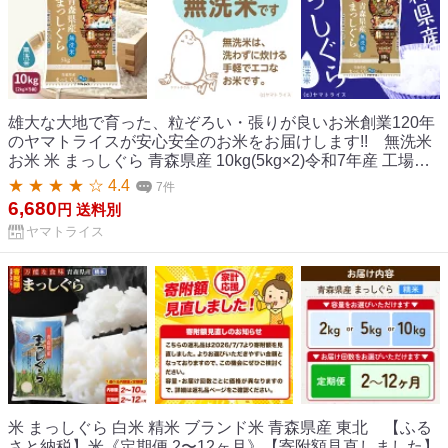
雄大な大地で育った、粒ぞろい・張りが良いお米創業120年
のヤマトライスが安心安全のお米をお届けします!! 無洗米
お米 米 まっしぐら 青森県産 10kg(5kg×2)令和7年産 工場直
送 お歳暮 お中元
★ ★ ★ ★ ☆ 4.4
7件
6,680
円
送料別
ヤマトライス
米 まっしぐら 白米 精米 ブランド米 青森県産 東北 【ふる
さと納税】米《定期便 2〜12ヶ月》【寄附額見直しました】