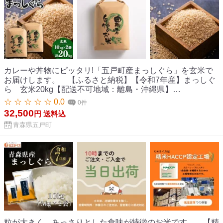
カレーや丼物にピッタリ!「五戸町産まっしぐら」を玄米で
お届けします。 【ふるさと納税】【令和7年産】まっしぐ
ら 玄米20kg【配送不可地域：離島・沖縄県】
【1094071】
☆ ☆ ☆ ☆ ☆ 0.0
0件
32,500
円
送料込
青森県五戸町
粒が大きく、あっさりとした食味が特徴のお米です。 【精