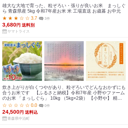
雄大な大地で育った、粒ぞろい・張りが良いお米 まっしぐ
ら 青森県産 5kg 令和7年産お米 米 工場直送 お歳暮 お中元
★ ★ ★ ☆ ☆ 3.7
3件
3,680
円
送料別
ヤマトライス
炊き上がりが白くつやがあり、粒ぞろいでどんなおかずにも
合うお米です 【ふるさと納税】令和7年産 小野やファーム
のお米 「まっしぐら」 10kg （5kg×2袋） 【小野や】 精米
白米 米 お米 おこめ コメ ご飯 ごはん ブランド米 特A コスパ
☆ ☆ ☆ ☆ ☆ 0.0
0件
青森県 中泊町 F6N-224
24,500
円
送料込
青森県中泊町