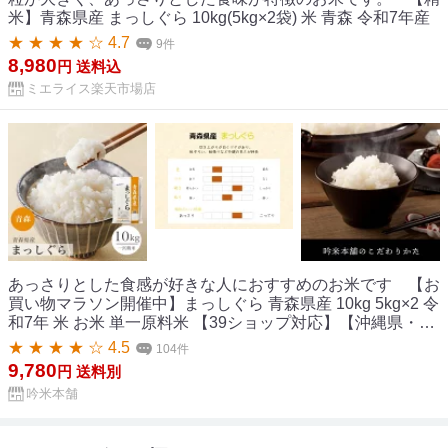
米】青森県産 まっしぐら 10kg(5kg×2袋) 米 青森 令和7年産
★ ★ ★ ★ ☆ 4.7
9件
8,980
円
送料込
ミエライス楽天市場店
あっさりとした食感が好きな人におすすめのお米です 【お
買い物マラソン開催中】まっしぐら 青森県産 10kg 5kg×2 令
和7年 米 お米 単一原料米 【39ショップ対応】【沖縄県・離
島送料必要】【送料無料】
★ ★ ★ ★ ☆ 4.5
104件
9,780
円
送料別
吟米本舗