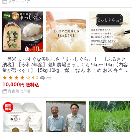
ヤマトライス
一等米 まっすぐな美味しさ『まっしぐら』！ 【ふるさと
納税】【令和7年産】瀬川農場まっしぐら 5kg〜10kg【内容
量が選べる！】【5kg 10kg ご飯 ごはん 米 こめ お米 弁当 精
米 一等米 国産米 県産米 ブランド米 おにぎり 国産 青森県 七
★ ★ ★ ★ ☆ 4.0
2件
戸町 送料無料 還元率
10,000
円
送料込
青森県七戸町