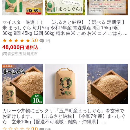
マイスター厳選！！ 【ふるさと納税】【 選べる 定期便 】
米 まっしぐら 毎月5kg 令和7年産 青森県産 3回 15kg 6回
30kg 9回 45kg 12回 60kg 精米 白米 こめ お米 コメ ごはん ラ
イス ブランド米 贈答 贈り物 国産 国内産 東北 【PEBORA】
★ ★ ★ ★ ★ 5.0
1件
青森県 五所川原市
48,000
円
送料込
青森県五所川原市
カレーや丼物にピッタリ!「五戸町産まっしぐら」を玄米で
お届けします。 【ふるさと納税】【令和7年産】まっしぐ
ら 玄米10kg【配送不可地域：離島・沖縄県】
【1094070】
☆ ☆ ☆ ☆ ☆ 0.0
0件