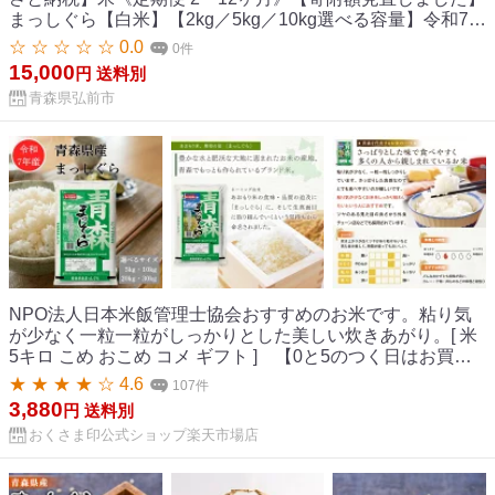
まっしぐら【白米】【2kg／5kg／10kg選べる容量】令和7年
産 青森県産 [米 まっしぐら 白米 精米 ブランド米 青森県産
☆ ☆ ☆ ☆ ☆ 0.0
0件
東北]
15,000
円
送料別
青森県弘前市
NPO法人日本米飯管理士協会おすすめのお米です。粘り気
が少なく一粒一粒がしっかりとした美しい炊きあがり。[ 米
5キロ こめ おこめ コメ ギフト ] 【0と5のつく日はお買い
得！】 米 お米 5kg 10kg 20kg 30kg まっしぐら 青森県産
★ ★ ★ ★ ☆ 4.6
107件
2025年産 令和7年産 白米 精米 5キロ 10キロ 20キロ 30キロ
3,880
円
送料別
美味しい 米 国産 単一原料米 生活 幸南食糧 おくさま印 お祝
おくさま印公式ショップ楽天市場店
い 贈り物 ギフト