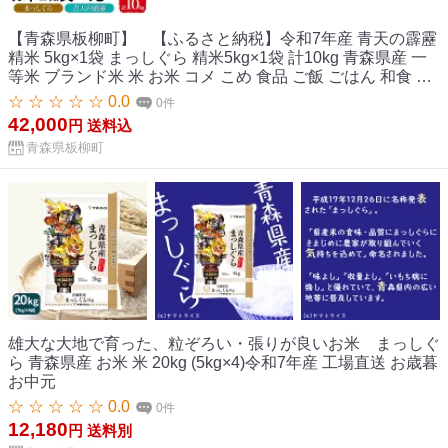
【青森県板柳町】 【ふるさと納税】令和7年産 青天の霹靂
精米 5kg×1袋 まっしぐら 精米5kg×1袋 計10kg 青森県産 一
等米 ブランド米 米 お米 コメ こめ 食品 ご飯 ごはん 和食 炊
き立て 国産 備蓄 津軽みらい農業協同組合 板柳基幹支店 板
☆ ☆ ☆ ☆ ☆ 0.0
0件
柳グリーンセンター
42,000
円
送料込
青森県板柳町
雄大な大地で育った、粒ぞろい・張りが良いお米 まっしぐ
ら 青森県産 お米 米 20kg (5kg×4)令和7年産 工場直送 お歳暮
お中元
☆ ☆ ☆ ☆ ☆ 0.0
0件
12,180
円
送料別