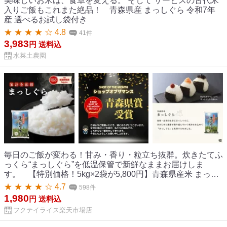
美味しいお米は、食卓を変える。 そして サービスの古代米
入りご飯もこれまた絶品！ 青森県産 まっしぐら 令和7年
産 選べるお試し袋付き
★ ★ ★ ★ ☆ 4.8
41件
3,983
円
送料込
水菜土農園
毎日のご飯が変わる！甘み・香り・粒立ち抜群。炊きたてふ
っくら“まっしぐら”を低温保管で新鮮なままお届けしま
す。 【特別価格！5kg×2袋が5,800円】青森県産米 まっし
ぐら 2kg 5kg 10kg 20kg 30kg 令和7年度産【白米 精米 送料
★ ★ ★ ★ ☆ 4.7
598件
無料 国産 産地直送 産地精米 保管 甘い ふっくら 美味しい 安
1,980
円
送料込
心 安全 おにぎり お弁当 家庭用 業務用 人気 ギフト 贈答用】
フクテイライス楽天市場店