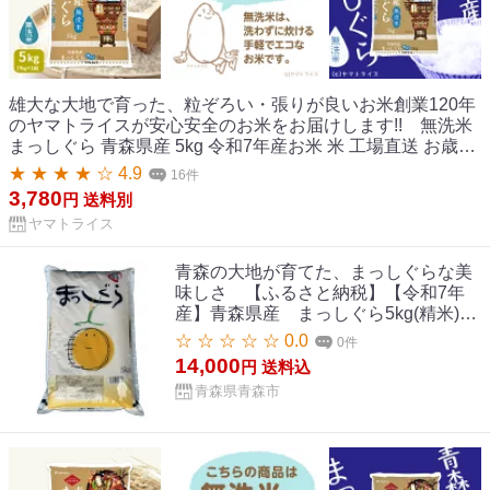
雄大な大地で育った、粒ぞろい・張りが良いお米創業120年
のヤマトライスが安心安全のお米をお届けします!! 無洗米
まっしぐら 青森県産 5kg 令和7年産お米 米 工場直送 お歳暮
お中元
★ ★ ★ ★ ☆ 4.9
16件
3,780
円
送料別
ヤマトライス
青森の大地が育てた、まっしぐらな美
味しさ 【ふるさと納税】【令和7年
産】青森県産 まっしぐら5kg(精米)_
青森県産 米 お米 白米 コメ こめ 青森
☆ ☆ ☆ ☆ ☆ 0.0
0件
ブランド米 美味しい 人気 国産 ごはん
14,000
円
送料込
ギフト 贈答 【1611420】
青森県青森市