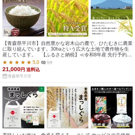
【青森県平川市】自然豊かな岩木山の麓で、ひたむきに農業
に取り組んでいます。30haという広大な土地で農作物を生
産しています。 【ふるさと納税】≪令和8年産 先行予約≫
11月中旬よりお届け! 青森県 平川市産 まっしぐら (精米)
★ ★ ★ ★ ★ 5.0
5件
10kg 【青森県 平川市】先行予約 米 お米 青森県産 産地直送
21,000
円
送料込
おにぎり 朝ご飯 冷めてもおいしい ご飯 コメ こめ 白米 ごは
青森県平川市
ん ブランド米 特A 特A米 お取り寄せ グルメ