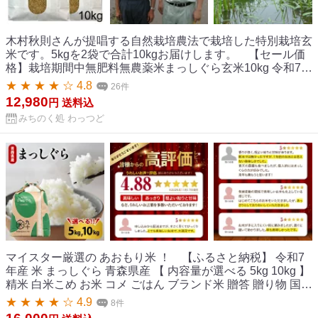
木村秋則さんが提唱する自然栽培農法で栽培した特別栽培玄
米です。5kgを2袋で合計10kgお届けします。 【セール価
格】栽培期間中無肥料無農薬米まっしぐら玄米10kg 令和7産
青森県産 送料無料
★ ★ ★ ★ ☆ 4.8
26件
12,980
円
送料込
みちのく処 わっつど
マイスター厳選の あおもり米 ！ 【ふるさと納税】 令和7
年産 米 まっしぐら 青森県産 【 内容量が選べる 5kg 10kg 】
精米 白米こめ お米 コメ ごはん ブランド米 贈答 贈り物 国産
国内産 東北 【PEBORA】 青森県 五所川原市
★ ★ ★ ★ ☆ 4.9
8件