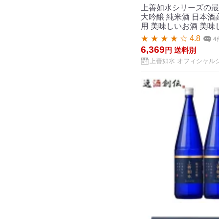
上善如水シリーズの最高峰
大吟醸 純米酒 日本酒高
用 美味しいお酒 美味
★ ★ ★ ★ ☆ 4.8
4
6,369
円
送料別
上善如水 オフィシャル