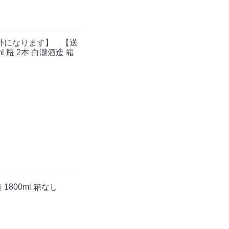
外になります】 【送
l 瓶 2本 白瀧酒造 箱
】
1800ml 箱なし