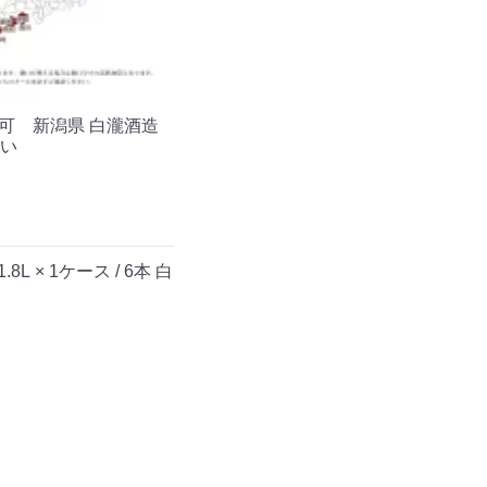
可 新潟県 白瀧酒造
舞い
L × 1ケース / 6本 白