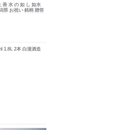
善 水 の 如 し 如水
潟県 お祝い 銘柄 贈答
1.8L 2本 白瀧酒造