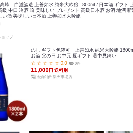
 白瀧酒造 上善如水 純米大吟醸 1800ml / 日本酒 ギフト 上 
級 中口 冷酒 箱 美味しい プレゼント 高級日本酒 お酒 地酒 新
しい酒 美味しい日本酒 上善如水大吟醸
件
ショップ
のし ギフト包装可 上善如水 純米大吟醸 1800ml 
お酒 父の日 お中元 夏ギフト 暑中見舞い
☆ ☆ ☆ ☆ ☆ 0.0
0件
11,000
円
送料別
逸酒創伝 楽天市場店