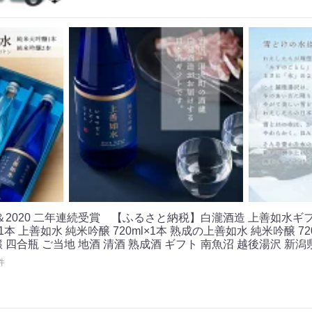
9＆2020 二年連続受賞 【ふるさと納税】白瀧酒造 上善如水
×1本 上善如水 純米吟醸 720ml×1本 熟成の上善如水 純米吟醸 7
 四合瓶 ご当地 地酒 清酒 熟成酒 ギフト 南魚沼 越後湯沢 新
件