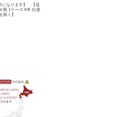
外になります】 【送
 瓶 1ケース 6本 白瀧
を除く】