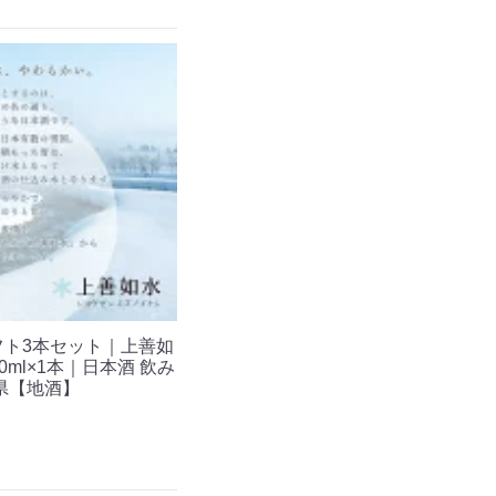
ギフト3本セット｜上善如
20ml×1本｜日本酒 飲み
潟県【地酒】