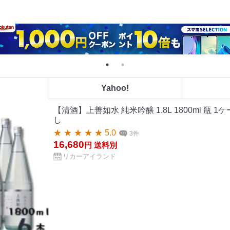
Yahoo!
【清酒】上善如水 純米吟醸 1.8L 1800ml 瓶 1
し
★ ★ ★ ★ ★ 5.0
3件
16,680
円
送料別
リカーアイランド