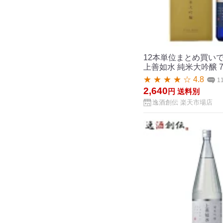
12本単位まとめ買い
上善如水 純米大吟醸 7
★ ★ ★ ★ ☆ 4.8
1
2,640
円
送料別
逸酒創伝 楽天市場店