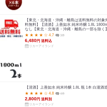
【東北・北海道・沖縄・離島は送料無料の対象
料無料】【清酒】上善如水 純米吟醸 1.8L 1800m
なし【東北・北海道・沖縄・離島の一部を除く
★ ★ ★ ★ ☆ 4.7
3件
6,480
円
送料込
リカーアイランド
【清酒】上善如水 純米吟醸 1.8L 瓶 1本 白瀧酒造 
★ ★ ★ ★ ☆ 4.8
4件
2,800
円
送料別
リカーアイランド