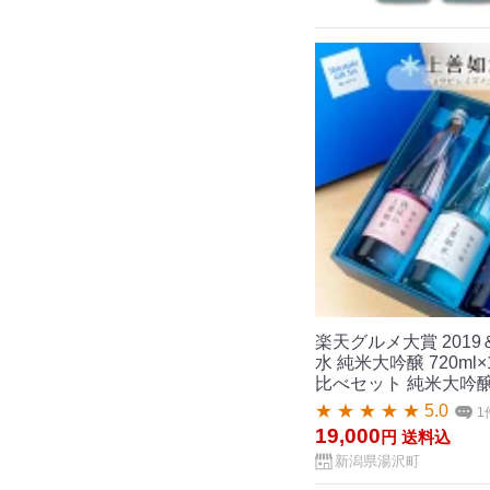
楽天グルメ大賞 201
水 純米大吟醸 720ml
比べセット 純米大吟醸
★ ★ ★ ★ ★ 5.0
1
19,000
円
送料込
新潟県湯沢町