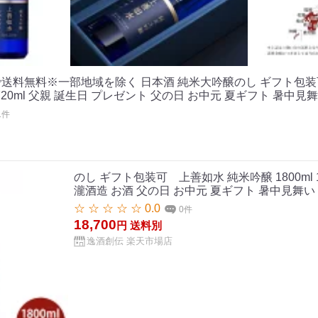
で送料無料※一部地域を除く 日本酒 純米大吟醸のし ギフト包装
20ml 父親 誕生日 プレゼント 父の日 お中元 夏ギフト 暑中見
1件
のし ギフト包装可 上善如水 純米吟醸 1800ml 1.8
瀧酒造 お酒 父の日 お中元 夏ギフト 暑中見舞い
☆ ☆ ☆ ☆ ☆ 0.0
0件
18,700
円
送料別
逸酒創伝 楽天市場店