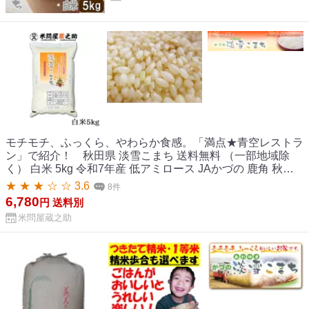
モチモチ、ふっくら、やわらか食感。「満点★青空レストラ
ン」で紹介！ 秋田県 淡雪こまち 送料無料 （一部地域除
く） 白米 5kg 令和7年産 低アミロース JAかづの 鹿角 秋田
米 あわゆきこまち
★ ★ ★ ☆ ☆ 3.6
8件
6,780
円
送料別
米問屋蔵之助