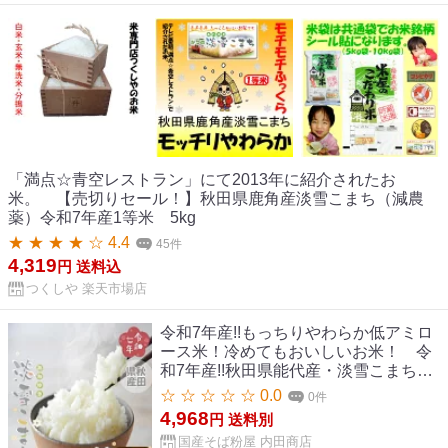
「満点☆青空レストラン」にて2013年に紹介されたお
米。 【売切りセール！】秋田県鹿角産淡雪こまち（減農
薬）令和7年産1等米 5kg
★ ★ ★ ★ ☆ 4.4
45件
4,319
円
送料込
つくしや 楽天市場店
令和7年産!!もっちりやわらか低アミロ
ース米！冷めてもおいしいお米！ 令
和7年産!!秋田県能代産・淡雪こまち白
米5kg【5kg×1】※一部地域別途送料掛
☆ ☆ ☆ ☆ ☆ 0.0
0件
かります
4,968
円
送料別
国産そば粉屋 内田商店