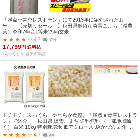
「満点☆青空レストラン」にて2013年に紹介されたお
米。 【売切りセール！】秋田県鹿角産淡雪こまち（減農
薬）令和7年産1等米25kg玄米
★ ★ ★ ★ ☆ 4.7
37件
17,799
円
送料込
つくしや 楽天市場店
モチモチ、ふっくら、やわらか食感。「満点★青空レストラ
ン」で紹介！ 秋田県 淡雪こまち 送料無料 （一部地域除
く） 白米 10kg 特別栽培米 低アミロース JAかづの 鹿角 秋
田 米 あわゆきこまち 令和7年産
★ ★ ★ ★ ☆ 4.7
9件