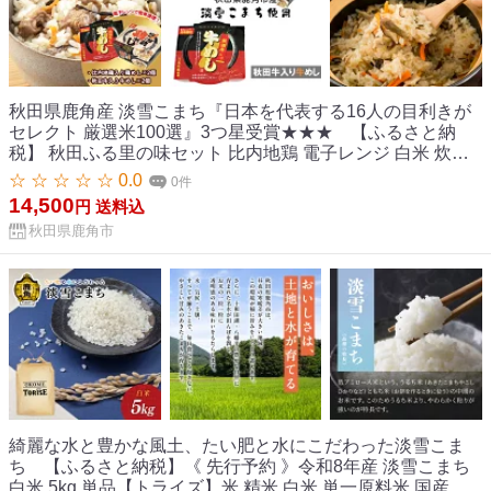
秋田県鹿角産 淡雪こまち『日本を代表する16人の目利きが
セレクト 厳選米100選』3つ星受賞★★★ 【ふるさと納
税】 秋田ふる里の味セット 比内地鶏 電子レンジ 白米 炊き
込みご飯 淡雪こまち 米 お米 おこめ 県産米 国産米 生活 応援
☆ ☆ ☆ ☆ ☆ 0.0
0件
米 新生活 入学祝い グルメ ギフト 故郷 秋田 あきた 鹿角市
14,500
円
送料込
鹿角 送料無料 【京にしき】
秋田県鹿角市
綺麗な水と豊かな風土、たい肥と水にこだわった淡雪こま
ち 【ふるさと納税】《 先行予約 》令和8年産 淡雪こまち
白米 5kg 単品【トライズ】米 精米 白米 単一原料米 国産米