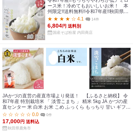
令和7年産!!もっちりやわらか低アミロ
ース米！冷めてもおいしいお米！ 本
州限定!!送料無料!!令和7年産!!秋田県能
代産・淡雪こまち白米10kg【5kg×2】
★ ★ ★ ★ ☆ 4.1
14件
※一部地域別途送料掛かります
6,804
円
送料別
国産そば粉屋 内田商店
JAかづの直営の産直市場より発送！ 【ふるさと納税】 令
和7年産 特別栽培米 「 淡雪こまち 」 精米 5kg JA かづの産
直センター 米 白米 お米 こめ ふっくら もっちり 甘い ギフト
お中元 お歳暮 ふるさと 返礼品 鹿角市 秋田 送料無料 【おら
☆ ☆ ☆ ☆ ☆ 0.0
0件
ほの市場】
17,000
円
送料込
秋田県鹿角市