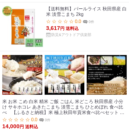
【送料無料】パールライス 秋田県産 白
米 淡雪こまち 2kg
☆ ☆ ☆ ☆ ☆ 0.0
0件
3,617
円
送料込
防災&アウトドア倶楽部
米 お米 こめ 白米 精米 ご飯 ごはん 米どころ 秋田県産 小分
け サキホコレ あきたこまち 淡雪こまち ひとめぼれ 食べ比
べ 【ふるさと納税】米 極上秋田年貢米食べ比べセット 2
合（300g)×6袋 令和7年産 秋田県産 [米 お米 こめ 白米 精米
☆ ☆ ☆ ☆ ☆ 0.0
0件
ご飯 ごはん 米どころ 秋田県産 小分け サキホコレ あきたこ
14,000
円
送料込
まち 淡雪こまち ひとめぼれ 食べ比べ]