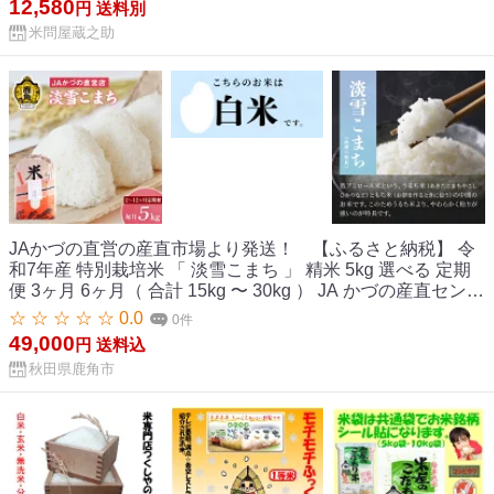
12,580
円
送料別
米問屋蔵之助
JAかづの直営の産直市場より発送！ 【ふるさと納税】 令
和7年産 特別栽培米 「 淡雪こまち 」 精米 5kg 選べる 定期
便 3ヶ月 6ヶ月（ 合計 15kg 〜 30kg ） JA かづの産直センタ
ー 米 白米 お米 こめ ふっくら もっちり 甘い ギフト お中元
☆ ☆ ☆ ☆ ☆ 0.0
0件
お歳暮 ふるさと 返礼品 鹿角市 秋田 送料無料 【おらほの市
49,000
円
送料込
場】
秋田県鹿角市