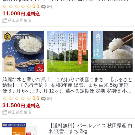
ブランド米 精米 もっちり 県産米 お米 こめ コメ 秋田県 あき
☆ ☆ ☆ ☆ ☆ 0.0
0件
た 鹿角市 鹿角 送料無料
11,000
円
送料込
秋田県鹿角市
綺麗な水と豊かな風土、こだわりの淡雪こまち 【ふるさと
納税】 《 先行予約 》 令和8年産 淡雪こまち 白米 5kg 定期
便 3ヶ月 6ヶ月 9ヶ月 12ヶ月 選べる定期便 定期 定期便 小分
け 米 単一原料米 ブランド米 精米 お米 県産米 国産米 秋田県
☆ ☆ ☆ ☆ ☆ 0.0
0件
あきた 鹿角市 鹿角 送料無料 【トライズ】
31,500
円
送料込
秋田県鹿角市
【送料無料】パールライス 秋田県産 白
米 淡雪こまち 2kg