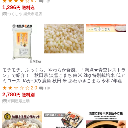
★ ★ ★ ★ ☆ 4.7
3件
1,296
円
送料込
つくしや 楽天市場店
モチモチ、ふっくら、やわらか食感。「満点★青空レストラ
ン」で紹介！ 秋田県 淡雪こまち 白米 2kg 特別栽培米 低ア
ミロース JAかづの 鹿角 秋田 米 あわゆきこまち 令和7年産
★ ★ ☆ ☆ ☆ 2.0
1件
2,780
円
送料別
米問屋蔵之助