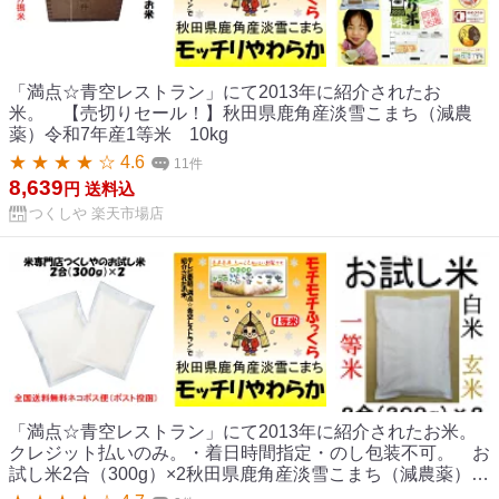
「満点☆青空レストラン」にて2013年に紹介されたお
米。 【売切りセール！】秋田県鹿角産淡雪こまち（減農
薬）令和7年産1等米 10kg
★ ★ ★ ★ ☆ 4.6
11件
8,639
円
送料込
つくしや 楽天市場店
「満点☆青空レストラン」にて2013年に紹介されたお米。
クレジット払いのみ。・着日時間指定・のし包装不可。 お
試し米2合（300g）×2秋田県鹿角産淡雪こまち（減農薬）令
和7年産1等米全国送料無料！！メール便（ポスト投函）