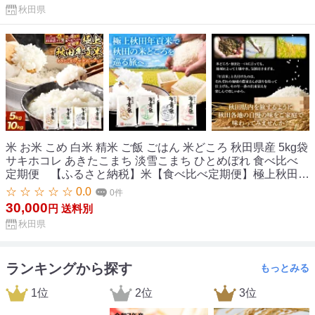
秋田県
米 お米 こめ 白米 精米 ご飯 ごはん 米どころ 秋田県産 5kg袋
サキホコレ あきたこまち 淡雪こまち ひとめぼれ 食べ比べ
定期便 【ふるさと納税】米【食べ比べ定期便】極上秋田年
貢米【選べる容量（5kg／10kg（5kg×2袋））×お届け回数
☆ ☆ ☆ ☆ ☆ 0.0
0件
（定期便2ヶ月／3ヶ月／4ヶ月／5ヶ月／6ヶ月）】令和7年
30,000
円
送料別
産 秋田県産 [米 お米 こめ 白米 精米 ご飯 ごはん 米どころ 秋
秋田県
田県産]
ランキングから探す
もっとみる
1位
2位
3位