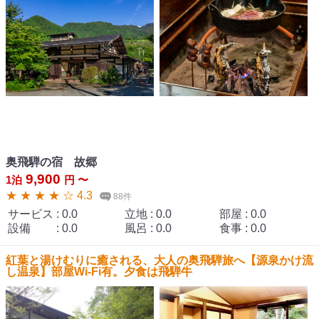
奥飛騨の宿 故郷
9,900
1泊
円 〜
★ ★ ★ ★ ☆ 4.3
88件
サービス
:
0.0
立地
:
0.0
部屋
:
0.0
設備
:
0.0
風呂
:
0.0
食事
:
0.0
紅葉と湯けむりに癒される、大人の奥飛騨旅へ【源泉かけ流
し温泉】部屋Wi-Fi有。夕食は飛騨牛