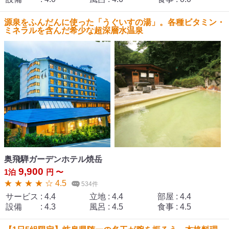
源泉をふんだんに使った「うぐいすの湯」。各種ビタミン・
ミネラルを含んだ希少な超深層水温泉
奥飛騨ガーデンホテル焼岳
9,900
1泊
円 〜
★ ★ ★ ★ ☆ 4.5
534件
サービス
:
4.4
立地
:
4.4
部屋
:
4.4
設備
:
4.3
風呂
:
4.5
食事
:
4.5