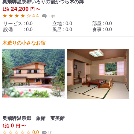
奥飛騨温泉郷いろりの宿かつら木の郷
24,200
1泊
円 〜
★ ★ ★ ★ ☆ 4.4
30件
サービス
:
0.0
立地
:
0.0
部屋
:
0.0
設備
:
0.0
風呂
:
0.0
食事
:
0.0
木造りの小さなお宿
奥飛騨温泉郷 旅館 宝美館
0
1泊
円 〜
☆ ☆ ☆ ☆ ☆ 0.0
4件