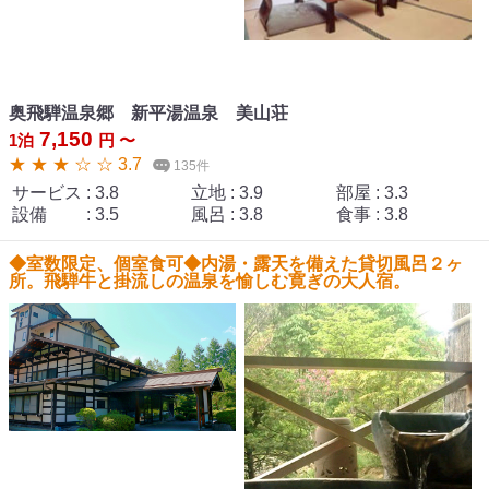
奥飛騨温泉郷 新平湯温泉 美山荘
7,150
1泊
円 〜
★ ★ ★ ☆ ☆ 3.7
135件
サービス
:
3.8
立地
:
3.9
部屋
:
3.3
設備
:
3.5
風呂
:
3.8
食事
:
3.8
◆室数限定、個室食可◆内湯・露天を備えた貸切風呂２ヶ
所。飛騨牛と掛流しの温泉を愉しむ寛ぎの大人宿。