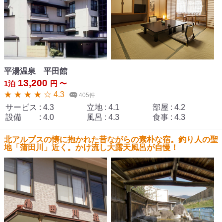
平湯温泉 平田館
13,200
1泊
円 〜
★ ★ ★ ★ ☆ 4.3
405件
サービス
:
4.3
立地
:
4.1
部屋
:
4.2
設備
:
4.0
風呂
:
4.3
食事
:
4.3
北アルプスの懐に抱かれた昔ながらの素朴な宿。釣り人の聖
地「蒲田川」近く。かけ流し大露天風呂が自慢！