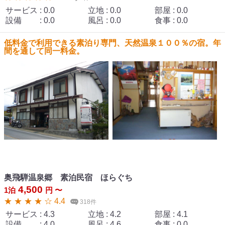
サービス
:
0.0
立地
:
0.0
部屋
:
0.0
設備
:
0.0
風呂
:
0.0
食事
:
0.0
低料金で利用できる素泊り専門、天然温泉１００％の宿。年
間を通して同一料金。
奥飛騨温泉郷 素泊民宿 ほらぐち
4,500
1泊
円 〜
★ ★ ★ ★ ☆ 4.4
318件
サービス
:
4.3
立地
:
4.2
部屋
:
4.1
設備
:
4.0
風呂
:
4.6
食事
:
0.0