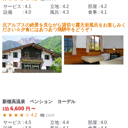
サービス
:
4.1
立地
:
4.2
部屋
:
4.2
設備
:
4.0
風呂
:
4.3
食事
:
4.1
北アルプスの絶景を見ながら貸切り露天岩風呂をお楽しみく
ださい☆夕食にはあつあつ飛騨牛をどうぞ！
新穂高温泉 ペンション ヨーデル
6,600
1泊
円 〜
★ ★ ★ ★ ☆ 4.2
156件
サービス
:
4.5
立地
:
4.4
部屋
:
4.0