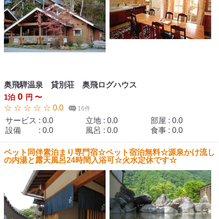
奥飛騨温泉 貸別荘 奥飛ログハウス
0
1泊
円 〜
☆ ☆ ☆ ☆ ☆ 0.0
16件
サービス
:
0.0
立地
:
0.0
部屋
:
0.0
設備
:
0.0
風呂
:
0.0
食事
:
0.0
ペット同伴素泊まり専門宿☆ペット宿泊無料☆源泉かけ流し
の内湯と露天風呂24時間入浴可☆火水定休です☆