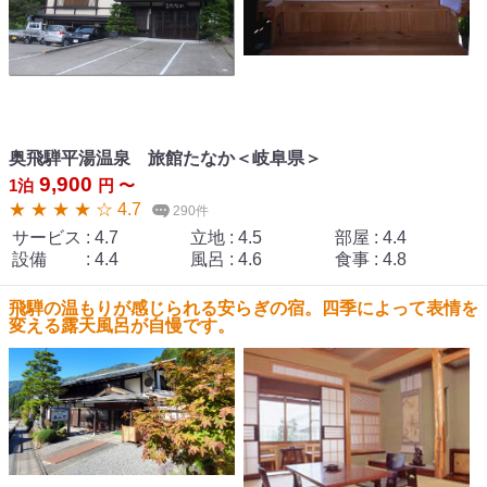
奥飛騨平湯温泉 旅館たなか＜岐阜県＞
9,900
1泊
円 〜
★ ★ ★ ★ ☆ 4.7
290件
サービス
:
4.7
立地
:
4.5
部屋
:
4.4
設備
:
4.4
風呂
:
4.6
食事
:
4.8
飛騨の温もりが感じられる安らぎの宿。四季によって表情を
変える露天風呂が自慢です。