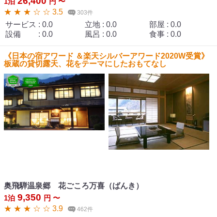
26,400
1泊
円 〜
★ ★ ★ ☆ ☆ 3.5
303件
サービス
:
0.0
立地
:
0.0
部屋
:
0.0
設備
:
0.0
風呂
:
0.0
食事
:
0.0
《日本の宿アワード ＆楽天シルバーアワード2020W受賞》
板蔵の貸切露天、花をテーマにしたおもてなし
奥飛騨温泉郷 花ごころ万喜（ばんき）
9,350
1泊
円 〜
★ ★ ★ ☆ ☆ 3.9
462件