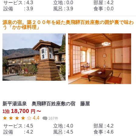
サービス
:
4.3
立地
:
0.0
部屋
:
4.2
設備
:
3.9
風呂
:
3.9
食事
:
0.0
源泉の宿。築２００年を経た奥飛騨百姓座敷の囲炉裏で味わ
う「かか様料理」
新平湯温泉 奥飛騨百姓座敷の宿 藤屋
18,700
1泊
円 〜
★ ★ ★ ★ ☆ 4.4
167件
サービス
:
4.5
立地
:
4.0
部屋
:
4.2
設備
:
4.2
風呂
:
4.5
食事
:
4.6