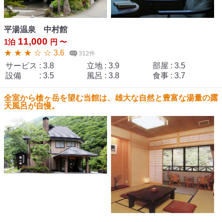
平湯温泉 中村館
11,000
1泊
円 〜
★ ★ ★ ☆ ☆ 3.6
312件
サービス
:
3.8
立地
:
3.9
部屋
:
3.5
設備
:
3.5
風呂
:
3.8
食事
:
3.7
全室から槍ヶ岳を望む当館は、雄大な自然と豊富な湯量の露
天風呂が自慢。