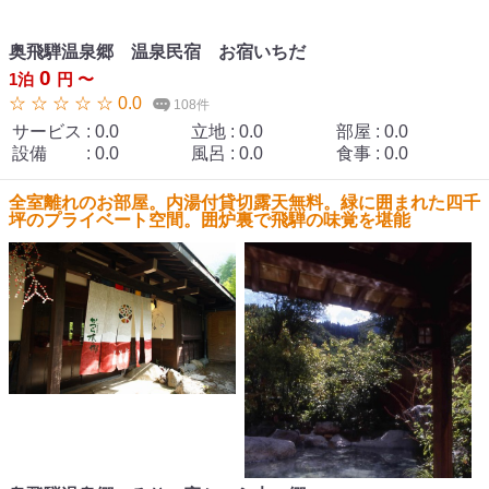
奥飛騨温泉郷 温泉民宿 お宿いちだ
0
1泊
円 〜
☆ ☆ ☆ ☆ ☆ 0.0
108件
サービス
:
0.0
立地
:
0.0
部屋
:
0.0
設備
:
0.0
風呂
:
0.0
食事
:
0.0
全室離れのお部屋。内湯付貸切露天無料。緑に囲まれた四千
坪のプライベート空間。囲炉裏で飛騨の味覚を堪能