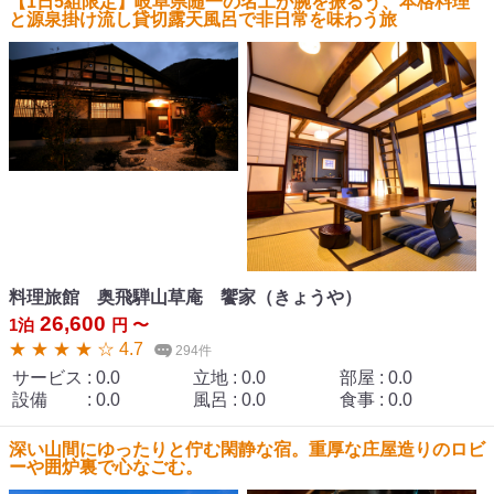
【1日5組限定】岐阜県随一の名工が腕を振るう、本格料理
と源泉掛け流し貸切露天風呂で非日常を味わう旅
料理旅館 奥飛騨山草庵 饗家（きょうや）
26,600
1泊
円 〜
★ ★ ★ ★ ☆ 4.7
294件
サービス
:
0.0
立地
:
0.0
部屋
:
0.0
設備
:
0.0
風呂
:
0.0
食事
:
0.0
深い山間にゆったりと佇む閑静な宿。重厚な庄屋造りのロビ
ーや囲炉裏で心なごむ。