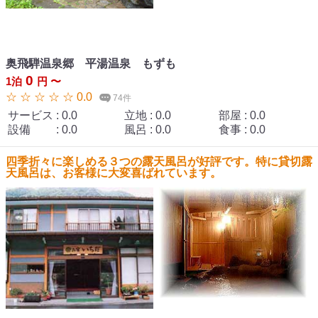
奥飛騨温泉郷 平湯温泉 もずも
0
1泊
円 〜
☆ ☆ ☆ ☆ ☆ 0.0
74件
サービス
:
0.0
立地
:
0.0
部屋
:
0.0
設備
:
0.0
風呂
:
0.0
食事
:
0.0
四季折々に楽しめる３つの露天風呂が好評です。特に貸切露
天風呂は、お客様に大変喜ばれています。