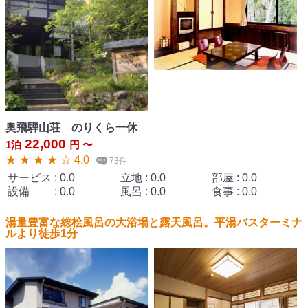
奥飛騨山荘 のりくら一休
22,000
1泊
円 〜
★ ★ ★ ★ ☆ 4.0
73件
サービス
:
0.0
立地
:
0.0
部屋
:
0.0
設備
:
0.0
風呂
:
0.0
食事
:
0.0
湯量豊富な総桧風呂の大浴場と露天風呂。平湯バスターミナ
ルより徒歩1分