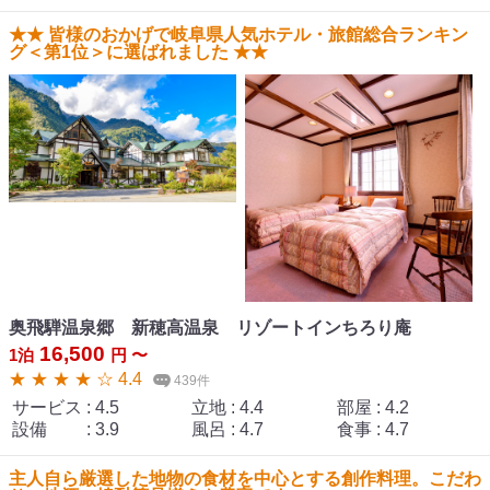
★★ 皆様のおかげで岐阜県人気ホテル・旅館総合ランキン
グ＜第1位＞に選ばれました ★★
奥飛騨温泉郷 新穂高温泉 リゾートインちろり庵
16,500
1泊
円 〜
★ ★ ★ ★ ☆ 4.4
439件
サービス
:
4.5
立地
:
4.4
部屋
:
4.2
設備
:
3.9
風呂
:
4.7
食事
:
4.7
主人自ら厳選した地物の食材を中心とする創作料理。こだわ