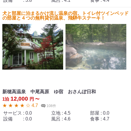
設備
:
3.8
風呂
:
4.1
食事
:
4.4
犬と部屋に泊まるかけ流し温泉の宿。トイレ付ツインベッド
の部屋と４つの無料貸切温泉、飛騨牛ステーキ！
新穂高温泉 中尾高原 ゆ宿 おさんぽ日和
12,000
1泊
円 〜
★ ★ ★ ★ ☆ 4.7
108件
サービス
:
0.0
立地
:
4.5
部屋
:
0.0
設備
:
0.0
風呂
:
4.6
食事
:
4.7