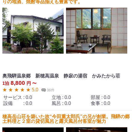
りの地酒、焼酎等品揃えも豊富です。
奥飛騨温泉郷 新穂高温泉 静寂の湯宿 かみたから荘
8,800
1泊
円 〜
★ ★ ★ ★ ★ 5.0
36件
サービス
:
0.0
立地
:
0.0
部屋
:
0.0
設備
:
0.0
風呂
:
0.0
食事
:
0.0
穂高岳山荘を築いた故“今田重太郎氏”の兄が創業。飛騨の郷
土料理と２室の貸切風呂と露天風呂付客室が魅力