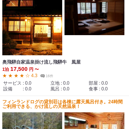
奥飛騨自家温泉掛け流し飛騨牛 風屋
17,500
1泊
円 〜
★ ★ ★ ★ ☆ 4.3
16件
サービス
:
0.0
立地
:
0.0
部屋
:
0.0
設備
:
0.0
風呂
:
0.0
食事
:
0.0
フィンランドログの貸別荘は各棟に露天風呂付き。24時間
ご利用できる、かけ流しの天然温泉！