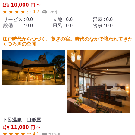
10,000
1泊
円 〜
★ ★ ★ ★ ☆ 4.2
138件
サービス
:
0.0
立地
:
0.0
部屋
:
0.0
設備
:
0.0
風呂
:
0.0
食事
:
0.0
江戸時代からつづく、寛ぎの宿。時代のなかで培われてきた
くつろぎの空間
下呂温泉 山形屋
11,000
1泊
円 〜
★ ★ ★ ★ ☆ 4.1
2009件