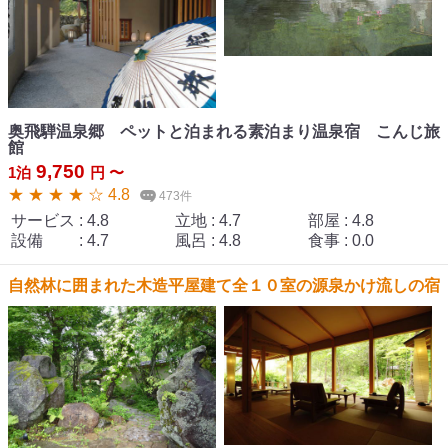
奥飛騨温泉郷 ペットと泊まれる素泊まり温泉宿 こんじ旅
館
9,750
1泊
円 〜
★ ★ ★ ★ ☆ 4.8
473件
サービス
:
4.8
立地
:
4.7
部屋
:
4.8
設備
:
4.7
風呂
:
4.8
食事
:
0.0
自然林に囲まれた木造平屋建て全１０室の源泉かけ流しの宿