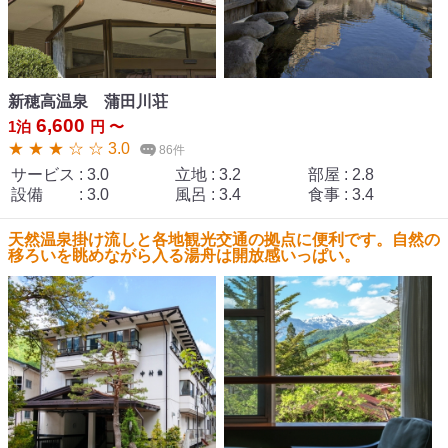
新穂高温泉 蒲田川荘
6,600
1泊
円 〜
★ ★ ★ ☆ ☆ 3.0
86件
サービス
:
3.0
立地
:
3.2
部屋
:
2.8
設備
:
3.0
風呂
:
3.4
食事
:
3.4
天然温泉掛け流しと各地観光交通の拠点に便利です。自然の
移ろいを眺めながら入る湯舟は開放感いっぱい。