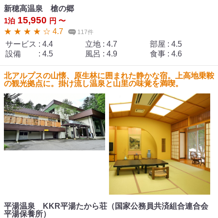
新穂高温泉 槍の郷
15,950
1泊
円 〜
★ ★ ★ ★ ☆ 4.7
117件
サービス
:
4.4
立地
:
4.7
部屋
:
4.5
設備
:
4.5
風呂
:
4.9
食事
:
4.6
北アルプスの山懐、原生林に囲まれた静かな宿。上高地乗鞍
の観光拠点に。掛け流し温泉と山里の味覚を満喫。
平湯温泉 KKR平湯たから荘（国家公務員共済組合連合会
平湯保養所）