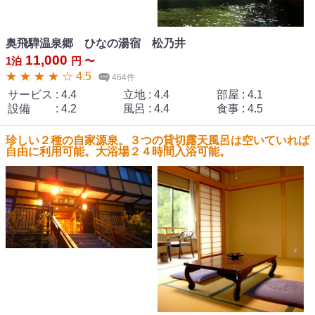
奥飛騨温泉郷 ひなの湯宿 松乃井
11,000
1泊
円 〜
★ ★ ★ ★ ☆ 4.5
464件
サービス
:
4.4
立地
:
4.4
部屋
:
4.1
設備
:
4.2
風呂
:
4.4
食事
:
4.5
珍しい２種の自家源泉。３つの貸切露天風呂は空いていれば
自由に利用可能。大浴場２４時間入浴可能。