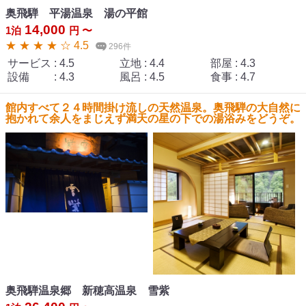
奥飛騨 平湯温泉 湯の平館
14,000
1泊
円 〜
★ ★ ★ ★ ☆ 4.5
296件
サービス
:
4.5
立地
:
4.4
部屋
:
4.3
設備
:
4.3
風呂
:
4.5
食事
:
4.7
館内すべて２４時間掛け流しの天然温泉。奥飛騨の大自然に
抱かれて余人をまじえず満天の星の下での湯浴みをどうぞ。
奥飛騨温泉郷 新穂高温泉 雪紫