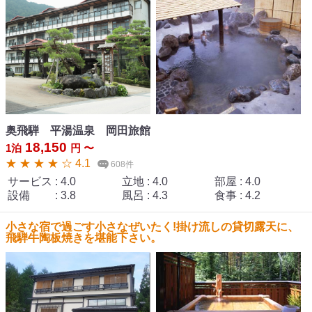
奥飛騨 平湯温泉 岡田旅館
18,150
1泊
円 〜
★ ★ ★ ★ ☆ 4.1
608件
サービス
:
4.0
立地
:
4.0
部屋
:
4.0
設備
:
3.8
風呂
:
4.3
食事
:
4.2
小さな宿で過ごす小さなぜいたく!掛け流しの貸切露天に、
飛騨牛陶板焼きを堪能下さい。