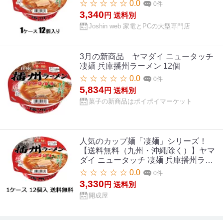
☆ ☆ ☆ ☆ ☆ 0.0
0件
3,340
円
送料別
Joshin web 家電とPCの大型専門店
3月の新商品 ヤマダイ ニュータッチ
凄麺 兵庫播州ラーメン 12個
☆ ☆ ☆ ☆ ☆ 0.0
0件
5,834
円
送料別
菓子の新商品はポイポイマーケット
人気のカップ麺「凄麺」シリーズ！
【送料無料（九州・沖縄除く）】ヤマ
ダイ ニュータッチ 凄麺 兵庫播州ラー
メン 12食（1ケース）
☆ ☆ ☆ ☆ ☆ 0.0
0件
3,330
円
送料別
開成屋