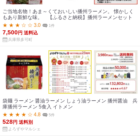
ご当地名物！あま～くておいしい播州ラーメン。 懐かしく
もあり新鮮な味。 【ふるさと納税】播州ラーメンセット
★ ★ ★ ☆ ☆ 3.0
1件
7,500
円
送料込
兵庫県多可町
袋麺 ラーメン 醤油ラーメン しょう油ラーメン 播州醤油 兵
庫播州ラーメン 5食入 イトメン
★ ★ ★ ★ ☆ 4.8
5件
528
円
送料別
よろずやマルシェ