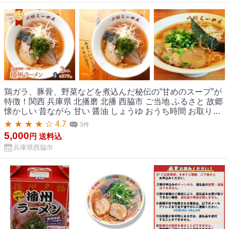
鶏ガラ、豚骨、野菜などを煮込んだ秘伝の”甘めのスープ”が
特徴！関西 兵庫県 北播磨 北播 西脇市 ご当地 ふるさと 故郷
懐かしい 昔ながら 甘い 醤油 しょうゆ おうち時間 お取り寄
せ 【ふるさと納税】【兵庫ご当地ラーメン】播州ラーメン
★ ★ ★ ★ ☆ 4.7
3件
3食セット（内橋ラーメン 麺・スープ付）
5,000
円
送料込
兵庫県西脇市