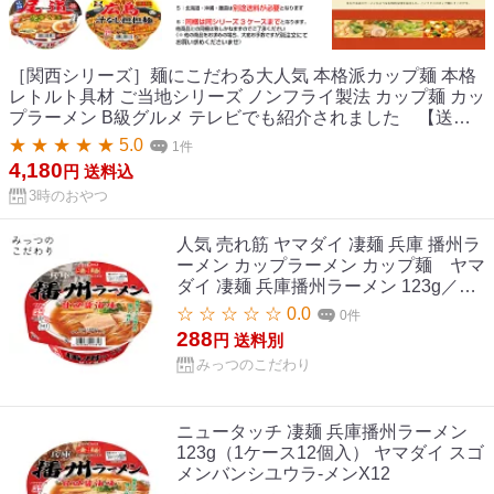
［関西シリーズ］麺にこだわる大人気 本格派カップ麺 本格
レトルト具材 ご当地シリーズ ノンフライ製法 カップ麺 カッ
プラーメン B級グルメ テレビでも紹介されました 【送料
無料】ヤマダイ 凄麺 12個セット！もっちり生麺食感で話題
★ ★ ★ ★ ★ 5.0
1件
のカップ麺が箱買いでお得！ご当地ラーメンも楽しめる（
4,180
円
送料込
西日本編 ：兵庫播州ラーメン ／ 京都背脂醤油味 ／ 和歌山
3時のおやつ
中華そば ／ 尾道中華そば ／ 広島汁なし担々麺）ご家庭や職
場の買い置きに！ まとめ買い
人気 売れ筋 ヤマダイ 凄麺 兵庫 播州ラ
ーメン カップラーメン カップ麺 ヤマ
ダイ 凄麺 兵庫播州ラーメン 123g／め
ん60g 人気 売れ筋 カップラーメン カ
☆ ☆ ☆ ☆ ☆ 0.0
0件
ップ麺 インスタント すごめん 全国 ご
288
円
送料別
当地 兵庫 播州ラーメン 防災 非常食 仕
みっつのこだわり
送り 夜食
ニュータッチ 凄麺 兵庫播州ラーメン
123g（1ケース12個入） ヤマダイ スゴ
メンバンシユウラ-メンX12