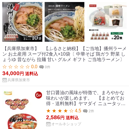
【兵庫県加東市】 【ふるさと納税】【ご当地】播州ラーメ
ン お土産用 スープ付2食入×10袋〔 中華そば 鶏ガラ 野菜 し
ょうゆ 昔ながら 拉麺 甘い グルメ ギフト ご当地ラーメン〕
☆ ☆ ☆ ☆ ☆ 0.0
0件
34,000
円
送料込
兵庫県加東市
甘口醤油の風味が特徴で、まろやかな
味わいが楽しめます。 【まとめてお
得・送料無料】ヤマダイ ニュータッチ
凄麺 兵庫 播州ラーメン(甘口しょうゆ
★ ★ ★ ★ ☆ 4.5
2件
味) 123g ×6個セット
2,586
円
送料込
オールネショップ