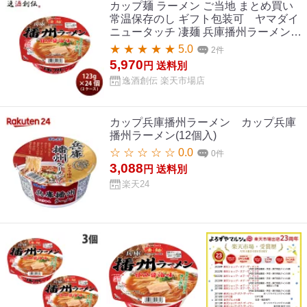
カップ麺 ラーメン ご当地 まとめ買い
常温保存のし ギフト包装可 ヤマダイ
ニュータッチ 凄麺 兵庫播州ラーメン 2
ケース(24個) 父の日 お中元 夏ギフト
★ ★ ★ ★ ★ 5.0
2件
暑中見舞い
5,970
円
送料別
逸酒創伝 楽天市場店
カップ兵庫播州ラーメン カップ兵庫
播州ラーメン(12個入)
☆ ☆ ☆ ☆ ☆ 0.0
0件
3,088
円
送料別
楽天24