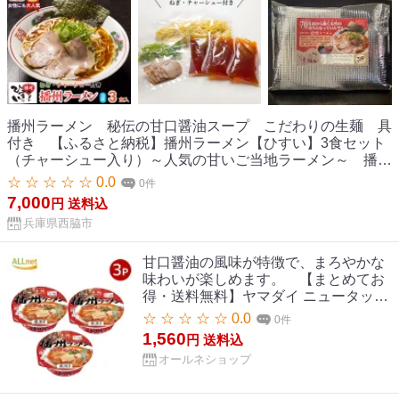
播州ラーメン 秘伝の甘口醤油スープ こだわりの生麺 具
付き 【ふるさと納税】播州ラーメン【ひすい】3食セット
（チャーシュー入り）～人気の甘いご当地ラーメン～ 播州
ラーメンひすい スープ 甘口 醤油 秘伝 濃厚 甘口醤油 生めん
☆ ☆ ☆ ☆ ☆ 0.0
0件
人気店 有名店 西脇市 認定店 ご当地ラーメン ラーメンスー
7,000
円
送料込
プ お土産 お取り寄せグルメ 3食セット
兵庫県西脇市
甘口醤油の風味が特徴で、まろやかな
味わいが楽しめます。 【まとめてお
得・送料無料】ヤマダイ ニュータッチ
凄麺 兵庫 播州ラーメン(甘口しょうゆ
☆ ☆ ☆ ☆ ☆ 0.0
0件
味) 123g ×3個セット
1,560
円
送料込
オールネショップ