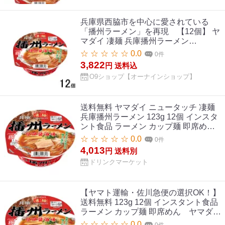
兵庫県西脇市を中心に愛されている
「播州ラーメン」を再現 【12個】 ヤ
マダイ 凄麺 兵庫播州ラーメン
123g×12個入 ラーメン カップ麺 【北
☆ ☆ ☆ ☆ ☆ 0.0
0件
海道・沖縄・離島配送不可】
3,822
円
送料込
O9ショップ【オーナインショップ】
送料無料 ヤマダイ ニュータッチ 凄麺
兵庫播州ラーメン 123g 12個 インスタ
ント食品 ラーメン カップ麺 即席め
ん ヤマダイ ニュータッチ 凄麺 兵庫
☆ ☆ ☆ ☆ ☆ 0.0
0件
播州ラーメン 123g×12個入｜ 送料無料
4,013
円
送料別
インスタント食品 ラーメン カップ麺
ドリンクマーケット
即席めん
【ヤマト運輸・佐川急便の選択OK！】
送料無料 123g 12個 インスタント食品
ラーメン カップ麺 即席めん ヤマダイ
ニュータッチ 凄麺 兵庫播州ラーメン
☆ ☆ ☆ ☆ ☆ 0.0
0件