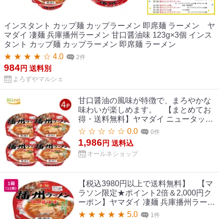
インスタント カップ麺 カップラーメン 即席麺 ラーメン ヤ
マダイ 凄麺 兵庫播州ラーメン 甘口醤油味 123g×3個 インス
タント カップ麺 カップラーメン 即席麺 ラーメン
★ ★ ★ ★ ☆ 4.0
2件
984
円
送料別
よろずやマルシェ
甘口醤油の風味が特徴で、まろやかな
味わいが楽しめます。 【まとめてお
得・送料無料】ヤマダイ ニュータッチ
凄麺 兵庫 播州ラーメン(甘口しょうゆ
☆ ☆ ☆ ☆ ☆ 0.0
0件
味) 123g ×4個セット
1,986
円
送料込
オールネショップ
【税込3980円以上で送料無料】 【マ
ラソン限定★ポイント2倍＆2,000円ク
ーポン】ヤマダイ 凄麺 兵庫播州ラーメ
ン 12食 カップラーメン カップ麺 ラー
★ ★ ★ ★ ★ 5.0
1件