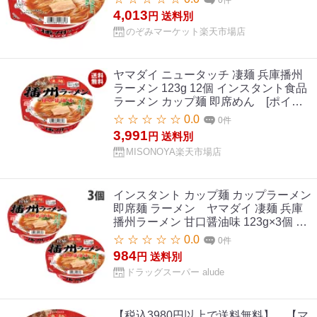
123g×12個入｜ 送料無料 インスタント
4,013
円
送料別
食品 ラーメン カップ麺 即席めん
のぞみマーケット楽天市場店
ヤマダイ ニュータッチ 凄麺 兵庫播州
ラーメン 123g 12個 インスタント食品
ラーメン カップ麺 即席めん [ポイン
ト5倍！8/11(火)1時59分まで全品対象
☆ ☆ ☆ ☆ ☆ 0.0
0件
エントリー&購入]ヤマダイ ニュータッ
3,991
円
送料別
チ 凄麺 兵庫播州ラーメン 123g×12個
MISONOYA楽天市場店
入｜ 送料無料 インスタント食品 ラー
メン カップ麺 即席めん
インスタント カップ麺 カップラーメン
即席麺 ラーメン ヤマダイ 凄麺 兵庫
播州ラーメン 甘口醤油味 123g×3個 イ
ンスタント カップ麺 カップラーメン
☆ ☆ ☆ ☆ ☆ 0.0
0件
即席麺 ラーメン
984
円
送料別
ドラッグスーパー alude
【税込3980円以上で送料無料】 【マ