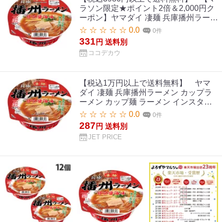
ラソン限定★ポイント2倍＆2,000円ク
ーポン】ヤマダイ 凄麺 兵庫播州ラーメ
ン カップラーメン カップ麺 ラーメン
☆ ☆ ☆ ☆ ☆ 0.0
0件
インスタント レトルト 食品
331
円
送料別
ココデカウ
【税込1万円以上で送料無料】 ヤマ
ダイ 凄麺 兵庫播州ラーメン カップラ
ーメン カップ麺 ラーメン インスタン
ト レトルト 食品
☆ ☆ ☆ ☆ ☆ 0.0
0件
287
円
送料別
JET PRICE