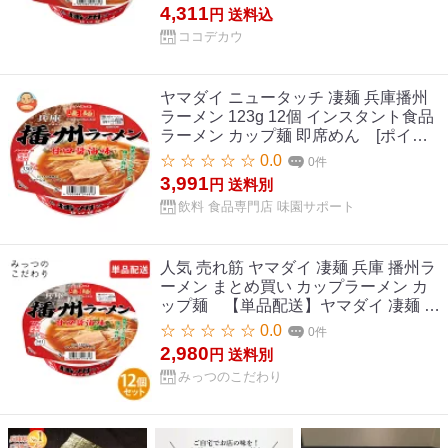
メン インスタント レトルト 食品
4,311
円
送料込
ココデカウ
ヤマダイ ニュータッチ 凄麺 兵庫播州
ラーメン 123g 12個 インスタント食品
ラーメン カップ麺 即席めん [ポイン
ト5倍！8/11(火)1時59分まで全品対象
☆ ☆ ☆ ☆ ☆ 0.0
0件
エントリー&購入]ヤマダイ ニュータッ
3,991
円
送料別
チ 凄麺 兵庫播州ラーメン 123g×12個
飲料 食品専門店 味園サポート
入｜ 送料無料 インスタント食品 ラー
メン カップ麺 即席めん
人気 売れ筋 ヤマダイ 凄麺 兵庫 播州ラ
ーメン まとめ買い カップラーメン カ
ップ麺 【単品配送】ヤマダイ 凄麺 兵
庫播州ラーメン 1ケース 123g／めん
☆ ☆ ☆ ☆ ☆ 0.0
0件
60g ×12 まとめ買い ダース売り 人気
2,980
円
送料別
売れ筋 カップラーメン カップ麺 イン
みっつのこだわり
スタント すごめん 全国 ご当地 兵庫 播
州ラーメン 防災 非常食 仕送り 夜食