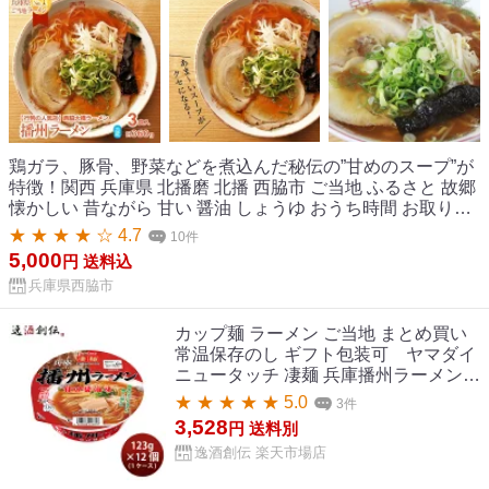
鶏ガラ、豚骨、野菜などを煮込んだ秘伝の”甘めのスープ”が
特徴！関西 兵庫県 北播磨 北播 西脇市 ご当地 ふるさと 故郷
懐かしい 昔ながら 甘い 醤油 しょうゆ おうち時間 お取り寄
せ 【ふるさと納税】播州ラーメン【西脇大橋ラーメン】3
★ ★ ★ ★ ☆ 4.7
10件
食セット～至極の甘いご当地ラーメン～ 生めん 中太 縮れ麺
5,000
円
送料込
人気 行列 ソウルフード 簡単調理
兵庫県西脇市
カップ麺 ラーメン ご当地 まとめ買い
常温保存のし ギフト包装可 ヤマダイ
ニュータッチ 凄麺 兵庫播州ラーメン 1
ケース(12個) 父の日 お中元 夏ギフト
★ ★ ★ ★ ★ 5.0
3件
暑中見舞い
3,528
円
送料別
逸酒創伝 楽天市場店