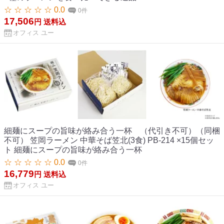
☆ ☆ ☆ ☆ ☆ 0.0
0件
17,506
円
送料込
オフィス ユー
細麺にスープの旨味が絡み合う一杯 （代引き不可）（同梱
不可） 笠岡ラーメン 中華そば笠北(3食) PB-214 ×15個セッ
ト 細麺にスープの旨味が絡み合う一杯
☆ ☆ ☆ ☆ ☆ 0.0
0件
16,779
円
送料込
オフィス ユー