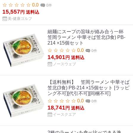
☆ ☆ ☆ ☆ ☆ 0.0
0件
15,557
円
送料込
美-健康ゴルフ
細麺にスープの旨味が絡み合う一杯
笠岡ラーメン 中華そば笠北(3食) PB-
214 ×15個セット
☆ ☆ ☆ ☆ ☆ 0.0
0件
14,901
円
送料込
ノースウェブ
【送料無料】 笠岡ラーメン 中華そば
笠北(3食) PB-214 ×15個セット [ラッピ
ング不可][代引不可][同梱不可]
☆ ☆ ☆ ☆ ☆ 0.0
0件
18,741
円
送料込
イースクエア
2種のラーメンを食べ比べできる逸