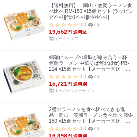
【送料無料】 岡山・笠岡ラーメン食
べ比べ RM-150 ×15個セット [ラッピン
グ不可][代引不可][同梱不可]
☆ ☆ ☆ ☆ ☆ 0.0
0件
19,552
円
送料込
イースクエア
細麺にスープの旨味が絡み合う一杯
笠岡ラーメン 中華そば笠北(3食) PB-
214 ×15個セット【メーカー直送：代
金引換不可：同梱不可】【北海道・沖
☆ ☆ ☆ ☆ ☆ 0.0
0件
縄・離島は配達不可】
15,721
円
送料別
ホームセンターセブン
2種のラーメンを食べ比べできる逸
品 岡山・笠岡ラーメン食べ比べ RM-
150 ×15個セット【メーカー直送：代
金引換不可：同梱不可】【北海道・沖
☆ ☆ ☆ ☆ ☆ 0.0
0件
縄・離島は配達不可】
16,398
円
送料別