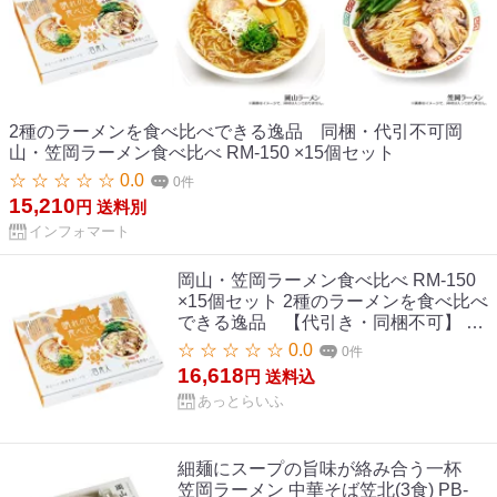
2種のラーメンを食べ比べできる逸品 同梱・代引不可岡
山・笠岡ラーメン食べ比べ RM-150 ×15個セット
☆ ☆ ☆ ☆ ☆ 0.0
0件
15,210
円
送料別
インフォマート
岡山・笠岡ラーメン食べ比べ RM-150
×15個セット 2種のラーメンを食べ比べ
できる逸品 【代引き・同梱不可】 岡
山・笠岡ラーメン食べ比べ RM-150
☆ ☆ ☆ ☆ ☆ 0.0
0件
×15個セット
16,618
円
送料込
あっとらいふ
細麺にスープの旨味が絡み合う一杯
笠岡ラーメン 中華そば笠北(3食) PB-