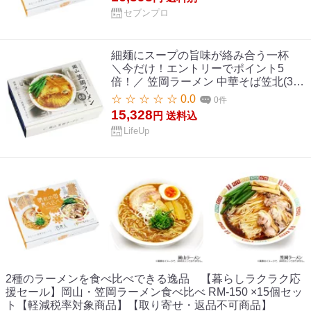
セブンプロ
細麺にスープの旨味が絡み合う一杯
＼今だけ！エントリーでポイント5
倍！／ 笠岡ラーメン 中華そば笠北(3
食) PB-214 ×15個セット【送料無料】
☆ ☆ ☆ ☆ ☆ 0.0
0件
15,328
円
送料込
LifeUp
2種のラーメンを食べ比べできる逸品 【暮らしラクラク応
援セール】岡山・笠岡ラーメン食べ比べ RM-150 ×15個セッ
ト【軽減税率対象商品】【取り寄せ・返品不可商品】