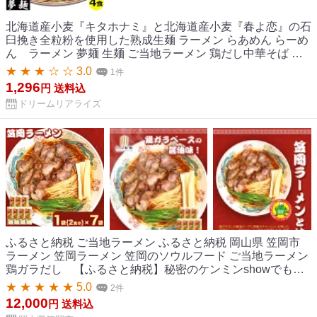
北海道産小麦『キタホナミ』と北海道産小麦『春よ恋』の石
臼挽き全粒粉を使用した熟成生麺 ラーメン らあめん らーめ
ん ラーメン 夢麺 生麺 ご当地ラーメン 鶏だし中華そば 笠
岡ラーメン スープ 生ラーメン 4食セット 生ラーメン 熟成生
★ ★ ★ ☆ ☆ 3.0
1件
麺 110g 4食セット 醤油ラーメン 和風だし 業務用 中華麺 ら
1,296
円
送料込
あめん らーめん 中華そば お取り寄せグルメ お取り寄せ イ
ドリームリアライズ
ンスタ映え 食品 ポイント消化
ふるさと納税 ご当地ラーメン ふるさと納税 岡山県 笠岡市
ラーメン 笠岡ラーメン 笠岡のソウルフード ご当地ラーメン
鶏ガラだし 【ふるさと納税】秘密のケンミンshowでも紹
介されました！ ラーメン ご当地ラーメン 笠岡ラーメン 笠岡
★ ★ ★ ★ ★ 5.0
2件
のソウルフード 14食入（煮鶏チャーシューのレシピ付）
12,000
円
送料込
《45日以内に出荷予定(土日祝除く)》 岡山県 笠岡市 鶏ガラ