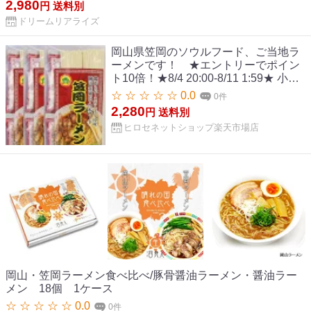
2,980
円
送料別
ン 熟成生麺 110g 5食セット 中華麺 らあめん らーめん 中華
ドリームリアライズ
そば お取り寄せグルメ お取り寄せ
岡山県笠岡のソウルフード、ご当地ラ
ーメンです！ ★エントリーでポイン
ト10倍！★8/4 20:00-8/11 1:59★ 小山
製麺 笠岡ラーメン 鶏がらベースのしょ
☆ ☆ ☆ ☆ ☆ 0.0
0件
うゆ味 2食入 230g×3袋 ラーメン 岡山
2,280
円
送料別
県 ご当地グルメ お取り寄せグルメ 醤
ヒロセネットショップ楽天市場店
油味
岡山・笠岡ラーメン食べ比べ/豚骨醤油ラーメン・醤油ラー
メン 18個 1ケース
☆ ☆ ☆ ☆ ☆ 0.0
0件