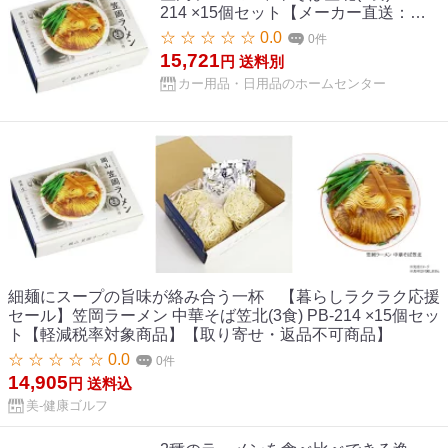
214 ×15個セット【メーカー直送：代
金引換不可：同梱不可】【北海道・沖
☆ ☆ ☆ ☆ ☆ 0.0
0件
縄・離島は配達不可】
15,721
円
送料別
カー用品・日用品のホームセンター
細麺にスープの旨味が絡み合う一杯 【暮らしラクラク応援
セール】笠岡ラーメン 中華そば笠北(3食) PB-214 ×15個セッ
ト【軽減税率対象商品】【取り寄せ・返品不可商品】
☆ ☆ ☆ ☆ ☆ 0.0
0件
14,905
円
送料込
美-健康ゴルフ