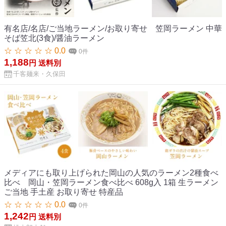
有名店/名店/ご当地ラーメン/お取り寄せ 笠岡ラーメン 中華
そば笠北(3食)/醤油ラーメン
☆ ☆ ☆ ☆ ☆ 0.0
0件
1,188
円
送料別
千客麺来・久保田
メディアにも取り上げられた岡山の人気のラーメン2種食べ
比べ 岡山・笠岡ラーメン食べ比べ 608g入 1箱 生ラーメン
ご当地 手土産 お取り寄せ 特産品
☆ ☆ ☆ ☆ ☆ 0.0
0件
1,242
円
送料別