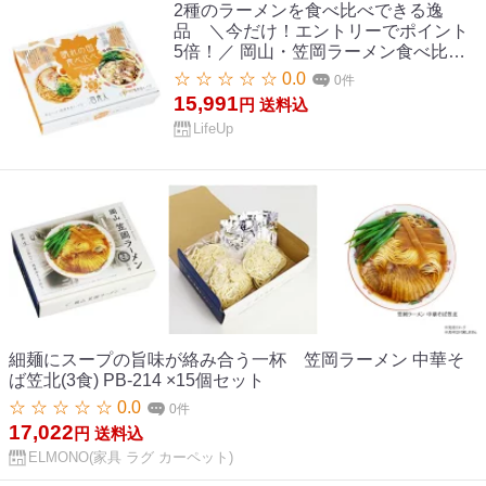
2種のラーメンを食べ比べできる逸
品 ＼今だけ！エントリーでポイント
5倍！／ 岡山・笠岡ラーメン食べ比べ
RM-150 ×15個セット【送料無料】
☆ ☆ ☆ ☆ ☆ 0.0
0件
15,991
円
送料込
LifeUp
細麺にスープの旨味が絡み合う一杯 笠岡ラーメン 中華そ
ば笠北(3食) PB-214 ×15個セット
☆ ☆ ☆ ☆ ☆ 0.0
0件
17,022
円
送料込
ELMONO(家具 ラグ カーペット)