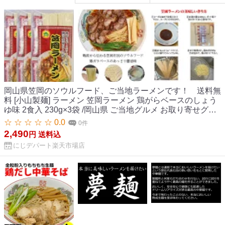
岡山県笠岡のソウルフード、ご当地ラーメンです！ 送料無
料 [小山製麺] ラーメン 笠岡ラーメン 鶏がらベースのしょう
ゆ味 2食入 230g×3袋 /岡山県 ご当地グルメ お取り寄せグル
メ 醤油味 朝ラーメン 朝食 鶏ガラベース 手軽 簡単
☆ ☆ ☆ ☆ ☆ 0.0
0件
2,490
円
送料込
にじデパート楽天市場店