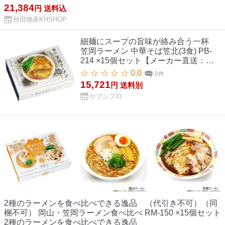
21,384
円
送料込
秋田物産KHSHOP
細麺にスープの旨味が絡み合う一杯
笠岡ラーメン 中華そば笠北(3食) PB-
214 ×15個セット【メーカー直送：代
金引換不可：同梱不可】【北海道・沖
☆ ☆ ☆ ☆ ☆ 0.0
0件
縄・離島は配達不可】
15,721
円
送料別
セブンプロ
2種のラーメンを食べ比べできる逸品 （代引き不可）（同
梱不可） 岡山・笠岡ラーメン食べ比べ RM-150 ×15個セット
2種のラーメンを食べ比べできる逸品