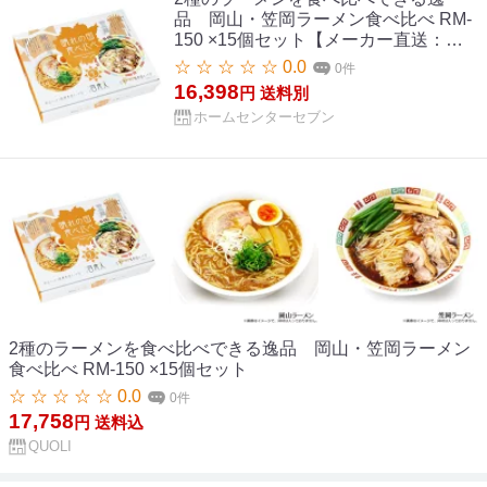
品 岡山・笠岡ラーメン食べ比べ RM-
150 ×15個セット【メーカー直送：代
金引換不可：同梱不可】【北海道・沖
☆ ☆ ☆ ☆ ☆ 0.0
0件
縄・離島は配達不可】
16,398
円
送料別
ホームセンターセブン
2種のラーメンを食べ比べできる逸品 岡山・笠岡ラーメン
食べ比べ RM-150 ×15個セット
☆ ☆ ☆ ☆ ☆ 0.0
0件
17,758
円
送料込
QUOLI