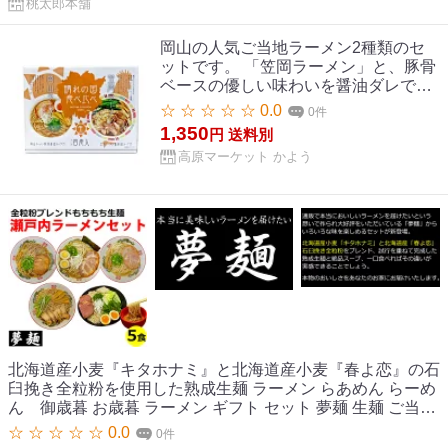
桃太郎本舗
岡山の人気ご当地ラーメン2種類のセ
ットです。 「笠岡ラーメン」と、豚骨
ベースの優しい味わいを醤油ダレでま
とめたスープが、細麺によくからむ
☆ ☆ ☆ ☆ ☆ 0.0
0件
「岡山ラーメン」の詰め合わせ。
1,350
円
送料別
【晴れの国食べ比べ】岡山・笠岡ラー
高原マーケット かよう
メン4食入り【豚骨醤油ラーメン・醤
油ラーメン】(ご当地ラーメン)(ストレ
ート麺)
北海道産小麦『キタホナミ』と北海道産小麦『春よ恋』の石
臼挽き全粒粉を使用した熟成生麺 ラーメン らあめん らーめ
ん 御歳暮 お歳暮 ラーメン ギフト セット 夢麺 生麺 ご当地
ラーメン 尾道ラーメン 笠岡ラーメン 瀬戸内塩ラーメン 岡山
☆ ☆ ☆ ☆ ☆ 0.0
0件
中華そば 広島つけ麺 スープ 生ラーメン 5食セット 生ラーメ