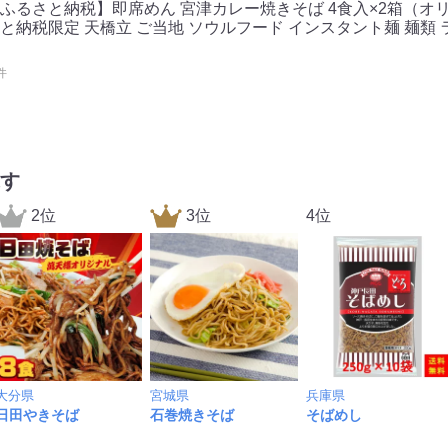
ふるさと納税】即席めん 宮津カレー焼きそば 4食入×2箱（オ
納税限定 天橋立 ご当地 ソウルフード インスタント麺 麺類 
件
す
2位
3位
4位
大分県
宮城県
兵庫県
日田やきそば
石巻焼きそば
そばめし