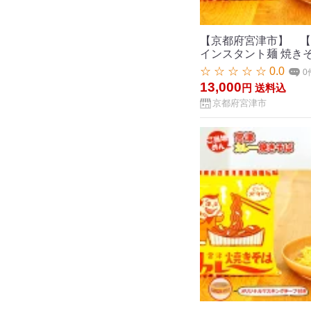
【京都府宮津市】 【ふ
インスタント麺 焼きそば
☆ ☆ ☆ ☆ ☆ 0.0
0
13,000
円
送料込
京都府宮津市