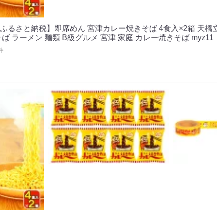
るさと納税】即席めん 宮津カレー焼きそば 4食入×2箱 天橋立
 ラーメン 麺類 B級グルメ 宮津 家庭 カレー焼きそば myz11
件