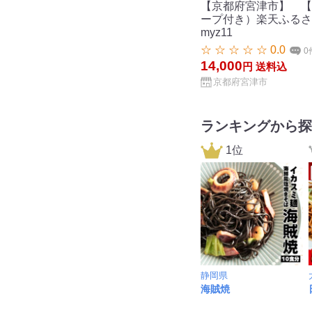
【京都府宮津市】 【
ープ付き）楽天ふるさと
myz11
☆ ☆ ☆ ☆ ☆ 0.0
0
14,000
円
送料込
京都府宮津市
ランキングから探
1位
静岡県
海賊焼