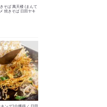
焼きそば 萬天楼 (まんて
グルメ 焼きそば 日田ヤキ
ンキング1位獲得／ 日田