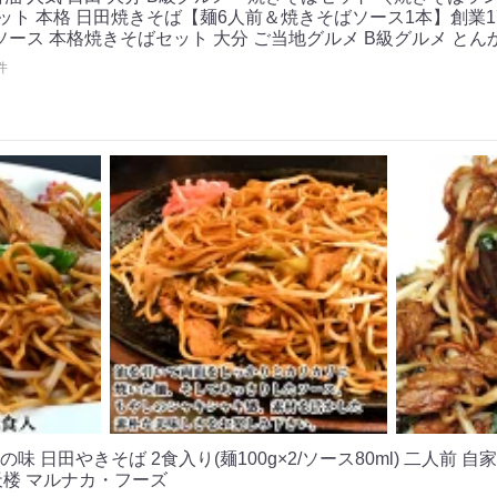
セット 本格 日田焼きそば【麺6人前＆焼きそばソース1本】創業1
ソース 本格焼きそばセット 大分 ご当地グルメ B級グルメ と
件
 日田やきそば 2食入り(麺100g×2/ソース80ml) 二人前 
天楼 マルナカ・フーズ