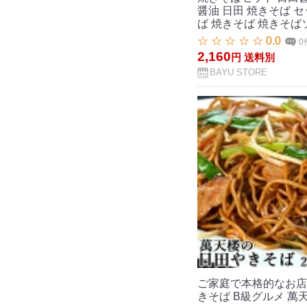
醤油 日田 焼きそば 
ば 焼きそば 焼きそば
に ソース
☆ ☆ ☆ ☆ ☆ 0.0
0
2,160
円
送料別
BAYU STORE
ご家庭で本格的なお店の味
きそば B級グルメ 萬