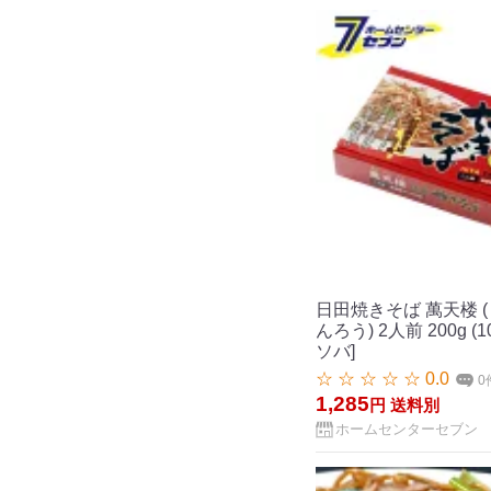
日田焼きそば 萬天楼 (
んろう) 2人前 200g
ソバ]
☆ ☆ ☆ ☆ ☆ 0.0
0
1,285
円
送料別
ホームセンターセブン