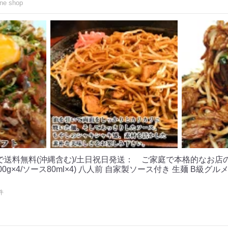
e shop
入で送料無料(沖縄含む)/土日祝日発送： ご家庭で本格的なお店
00g×4/ソース80ml×4) 八人前 自家製ソース付き 生麺 B級グ
件