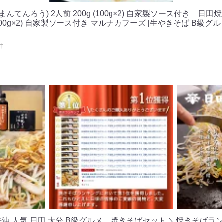
まんてんろう) 2人前 200g (100g×2) 自家製ソース付き 日田
 (100g×2) 自家製ソース付き マルナカフーズ [生やきそば B級
件
油 人気 日田 大分 B級グルメ 焼きそばセット ＼焼きそばラ