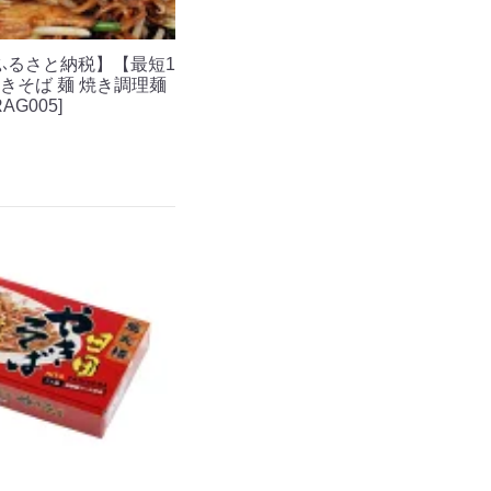
ふるさと納税】【最短1
きそば 麺 焼き調理麺
G005]