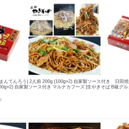
まんてんろう) 2人前 200g (100g×2) 自家製ソース付き 日田
 (100g×2) 自家製ソース付き マルナカフーズ [生やきそば B級
件