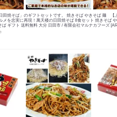
日田焼そば」のギフトセットです。 焼きそば やきそば 麺 【
ルメを忠実に再現！萬天楼の日田焼そば 8食セット 焼きそば や
ば ギフト 送料無料 大分 日田市 / 有限会社マルナカフーズ [ARA
件