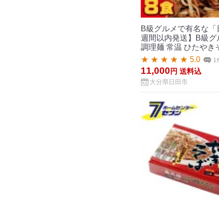
B級グルメで有名な「
週間以内発送】B級グ
調理麺 常温 ひたやきそ
★ ★ ★ ★ ★ 5.0
1
11,000
円
送料込
大分県日田市