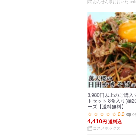
おんせん県おおいた onlin
3,980円以上のご購
トセット 8食入り(麺2
ーズ【送料無料】
☆ ☆ ☆ ☆ ☆ 0.0
0
4,410
円
送料込
コスメボックス