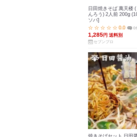
日田焼きそば 萬天楼 (
んろう) 2人前 200g
ソバ]
☆ ☆ ☆ ☆ ☆ 0.0
0
1,285
円
送料別
セブンプロ
焼きそばセット 日田醤