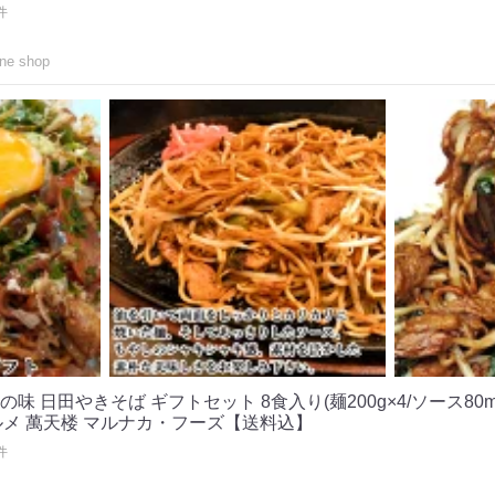
件
e shop
 日田やきそば ギフトセット 8食入り(麺200g×4/ソース80ml
ルメ 萬天楼 マルナカ・フーズ【送料込】
件