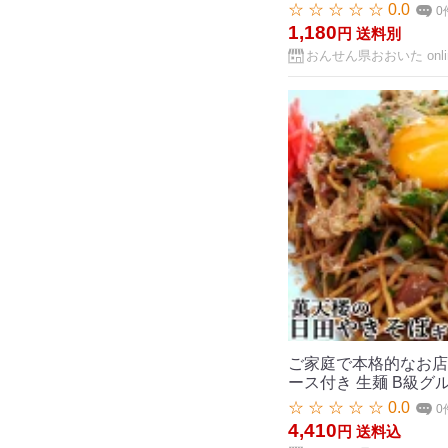
☆ ☆ ☆ ☆ ☆ 0.0
0
1,180
円
送料別
おんせん県おおいた onlin
ご家庭で本格的なお店の味
ース付き 生麺 B級グ
☆ ☆ ☆ ☆ ☆ 0.0
0
4,410
円
送料込