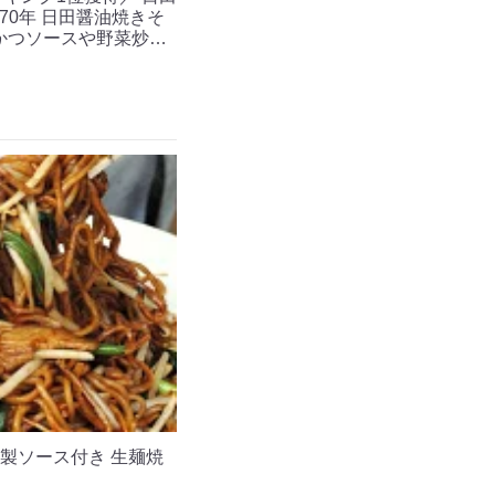
70年 日田醤油焼きそ
んかつソースや野菜炒め
自家製ソース付き 生麺焼