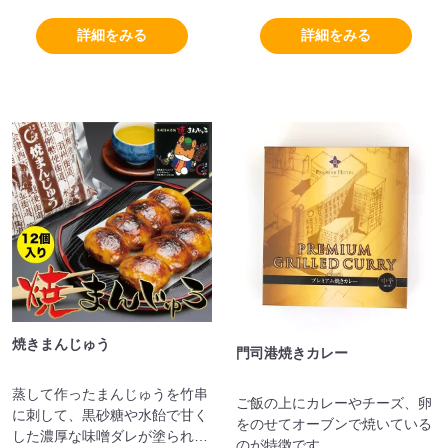
メージして命名。さっぱりした
ちりとした味わいとプチッとは
食味とふっくらした炊き上がり
じける独特の食感が特徴の玄米
詳細をみる
詳細をみる
が特徴。
です。
焼きまんじゅう
門司港焼きカレー
蒸して作ったまんじゅうを竹串
ご飯の上にカレーやチーズ、卵
に刺して、黒砂糖や水飴で甘く
をのせてオーブンで焼いている
した濃厚な味噌ダレが塗られて
のが特徴です。