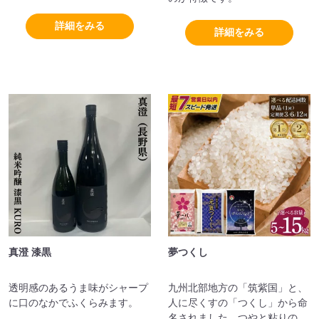
いるのが特徴です。
詳細をみる
詳細をみる
真澄 漆黒
夢つくし
透明感のあるうま味がシャープ
九州北部地方の「筑紫国」と、
に口のなかでふくらみます。
人に尽くすの「つくし」から命
名されました。つやと粘りのバ