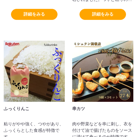
ランスがよく、炊きあがりがふ
っくらするのが特徴です。
詳細をみる
詳細をみる
ふっくりんこ
串カツ
粘りがやや強く、つやがあり、
肉や野菜などを串に刺し、衣を
ふっくらとした食感が特徴で
付けて油で揚げたものをソース
す。
に漬けて食べるのが特徴です。