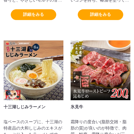
香りと、やさしいモルトの甘み
いコシを持ち、椿油を塗って熟
が特徴です。
成させているのが特徴です。
詳細をみる
詳細をみる
十三湖しじみラーメン
氷見牛
塩ベースのスープに、十三湖の
霜降りの度合い(脂肪交雑・脂
特産品の大和しじみのエキスが
肪の質)が良いのが特徴で、肉