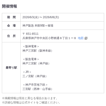
開催情報
期 間
2026/6/3(水) 〜 2026/6/8(月)
会 場
神戸阪急 本館9階＝催場
〒 651-8511
住 所
兵庫県神戸市中央区小野柄通８丁目１ー８
地図
＜阪神電車＞
神戸三宮駅（阪神本線）
＜阪急電車＞
神戸三宮駅（神戸線）
最寄り駅
＜JR＞
三ノ宮駅（神戸線）
＜神戸市営地下鉄＞
三宮駅（西神・山手線）
※掲載情報は現在と異なる場合があります。
※詳細な情報は公式サイトをご確認ください。