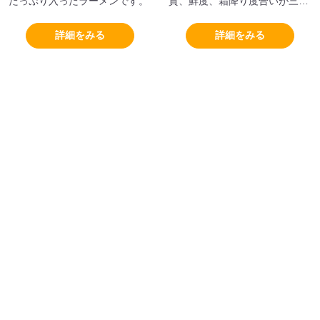
たっぷり入ったラーメンです。
質、鮮度、霜降り度合いが三拍
子そろった牛肉です。
詳細をみる
詳細をみる