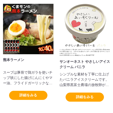
熊本ラーメン
サンオーネスト やさしいアイス
クリーム バニラ
スープは豚骨で鶏ガラを使いチ
シンプルな素材を丁寧に仕上げ
ップ状にした揚げにんにくやマ
たバニラアイスクリームです。
ー油、フライドガーリックなど
山梨県黒富士農場の放牧卵が濃
が入っているもが特徴です。
厚な味わいを生み出し、マダガ
詳細をみる
スカル産バニラビーンズの豊か
詳細をみる
な香りがやさしいミルクの風味
を引き立てます。