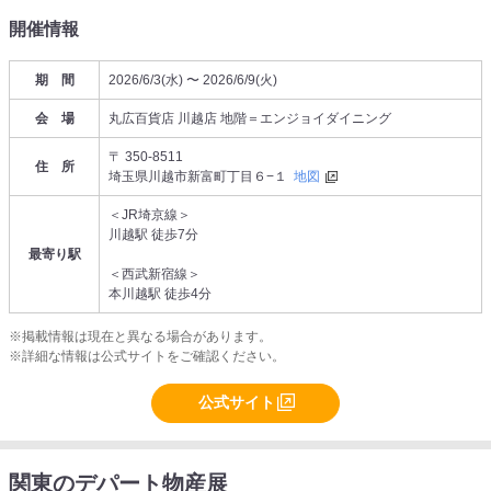
開催情報
期 間
2026/6/3(水) 〜 2026/6/9(火)
会 場
丸広百貨店 川越店 地階＝エンジョイダイニング
〒 350-8511
住 所
埼玉県川越市新富町丁目６−１
地図
＜JR埼京線＞
川越駅 徒歩7分
最寄り駅
＜西武新宿線＞
本川越駅 徒歩4分
※掲載情報は現在と異なる場合があります。
※詳細な情報は公式サイトをご確認ください。
公式サイト
関東のデパート物産展