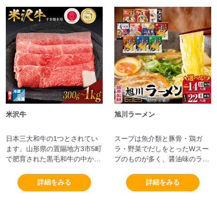
米沢牛
旭川ラーメン
日本三大和牛の1つとされてい
スープは魚介類と豚骨・鶏ガ
ます。山形県の置賜地方3市5町
ラ・野菜でだしをとったWスー
で肥育された黒毛和牛の中か
プのものが多く、醤油味のラー
ら、一定の基準を満たした場合
メンが人気です。
に呼称される牛肉です。霜降り
詳細をみる
詳細をみる
で甘みが強いのが特徴です。