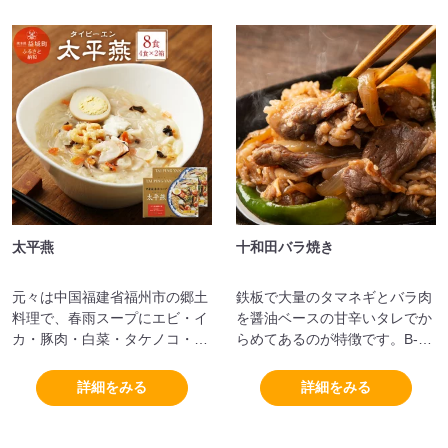
太平燕
十和田バラ焼き
元々は中国福建省福州市の郷土
鉄板で大量のタマネギとバラ肉
料理で、春雨スープにエビ・イ
を醤油ベースの甘辛いタレでか
カ・豚肉・白菜・タケノコ・キ
らめてあるのが特徴です。B-1
クラゲなどの五目炒めを合わ
グランプリで優勝したこともあ
せ、揚げ玉子を添えているのが
る逸品です。
詳細をみる
詳細をみる
特徴です。