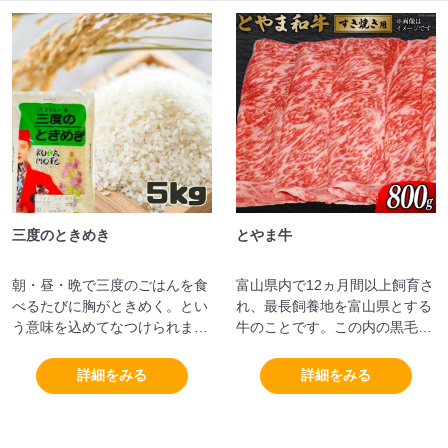
三度のときめき
とやま牛
朝・昼・晩で三度のごはんを食
富山県内で12ヵ月間以上飼育さ
べるたびに胸がときめく。とい
れ、最長飼養地を富山県とする
う意味を込めてなつけられまし
牛のことです。この内の黒毛和
た。
種については「とやま和牛」と
して出荷されます。
詳細をみる
詳細をみる