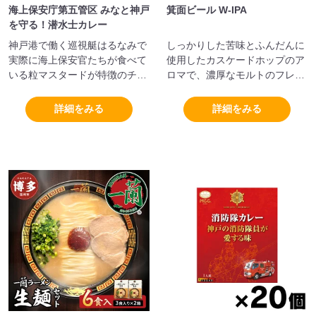
海上保安庁第五管区 みなと神戸
箕面ビール W-IPA
を守る！潜水士カレー
神戸港で働く巡視艇はるなみで
しっかりした苦味とふんだんに
実際に海上保安官たちが食べて
使用したカスケードホップのア
いる粒マスタードが特徴のチキ
ロマで、濃厚なモルトのフレー
ンカレーです。
バーが特徴です。
詳細をみる
詳細をみる