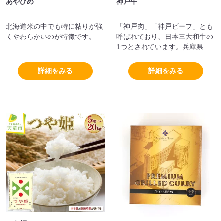
あやひめ
神戸牛
北海道米の中でも特に粘りが強
「神戸肉」「神戸ビーフ」とも
くやわらかいのが特徴です。
呼ばれており、日本三大和牛の
1つとされています。兵庫県で
生産された黒毛和種「但馬牛
(たじまうし)」のうち一定の基
詳細をみる
詳細をみる
準を満たした「牛肉」を「神戸
牛」と呼びます。