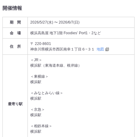
開催情報
期 間
2026/5/27(水) 〜 2026/6/7(日)
会 場
横浜高島屋 地下1階 Foodies’ Port1・2など
〒 220-8601
住 所
神奈川県横浜市西区南幸１丁目６−３１
地図
＜JR＞
横浜駅（東海道本線、根岸線）
＜東横線＞
横浜駅
＜みなとみらい線＞
横浜駅
最寄り駅
＜京急＞
横浜駅
＜相鉄本線＞
横浜駅