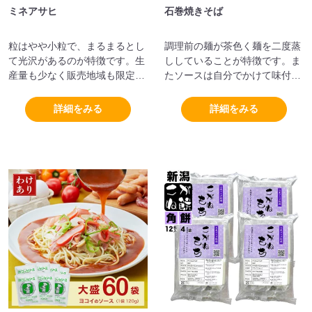
ミネアサヒ
石巻焼きそば
粒はやや小粒で、まるまるとし
調理前の麺が茶色く麺を二度蒸
て光沢があるのが特徴です。生
ししていることが特徴です。ま
産量も少なく販売地域も限定し
たソースは自分でかけて味付け
ているため、まぼろしのお米と
するのが一般的な食べ方となっ
もいわれています。
ています。
詳細をみる
詳細をみる