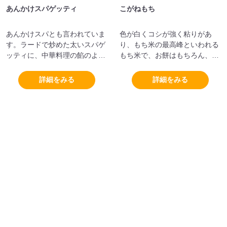
あんかけスパゲッティ
こがねもち
あんかけスパとも言われていま
色が白くコシが強く粘りがあ
す。ラードで炒めた太いスパゲ
り、もち米の最高峰といわれる
ッティに、中華料理の餡のよう
もち米で、お餅はもちろん、お
な粘りとコクのある辛味ソース
こわや赤飯などにしても美味し
をかけているのが特徴です。
いもち米として有名です。
詳細をみる
詳細をみる