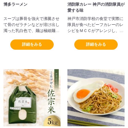
博多ラーメン
消防隊カレー 神戸の消防隊員が
愛する味
スープは豚骨を強火で沸騰させ
神戸市消防学校の食堂で実際に
て骨のゼラチンなどが溶け出し
隊員が食べたビーフカレーのレ
濁った乳白色で、麺は極細麺を
シピをＭＣＣがアレンジし、ニ
利用していることが特徴です。
ンニクと生姜を効かせているの
が特徴です。
詳細をみる
詳細をみる