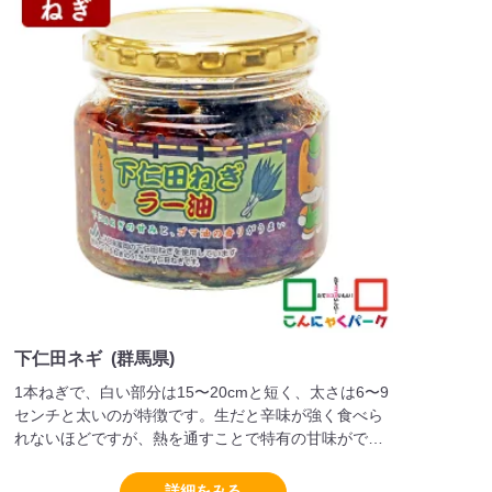
下仁田ネギ (群馬県)
1本ねぎで、白い部分は15〜20cmと短く、太さは6〜9
センチと太いのが特徴です。生だと辛味が強く食べら
れないほどですが、熱を通すことで特有の甘味がでて
きます。将軍家にも献上したこともあることから別名
「殿様ネギ」とも呼ばれています。
詳細をみる