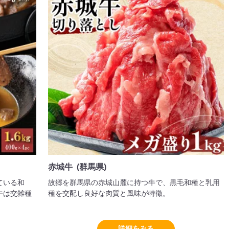
赤城牛 (群馬県)
ている和
故郷を群馬県の赤城山麓に持つ牛で、黒毛和種と乳用
牛は交雑種
種を交配し良好な肉質と風味が特徴。
詳細をみる