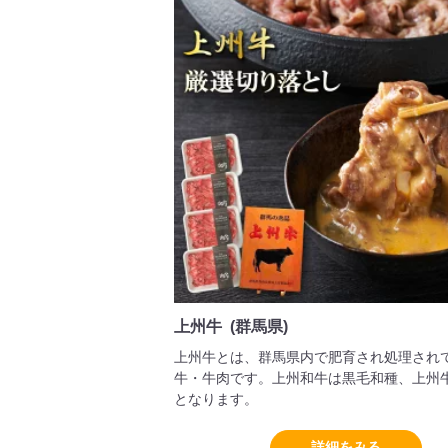
上州牛 (群馬県)
上州牛とは、群馬県内で肥育され処理され
牛・牛肉です。上州和牛は黒毛和種、上州
となります。
詳細をみる